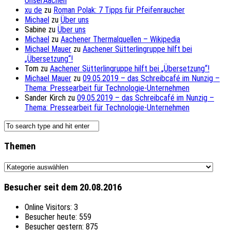
UnserAachen
xu de
zu
Roman Polak: 7 Tipps für Pfeifenraucher
Michael
zu
Über uns
Sabine
zu
Über uns
Michael
zu
Aachener Thermalquellen – Wikipedia
Michael Mauer
zu
Aachener Sütterlingruppe hilft bei
„Übersetzung“!
Tom
zu
Aachener Sütterlingruppe hilft bei „Übersetzung“!
Michael Mauer
zu
09.05.2019 – das Schreibcafé im Nunzig –
Thema: Pressearbeit für Technologie-Unternehmen
Sander Kirch
zu
09.05.2019 – das Schreibcafé im Nunzig –
Thema: Pressearbeit für Technologie-Unternehmen
Themen
Themen
Besucher seit dem 20.08.2016
Online Visitors:
3
Besucher heute:
559
Besucher gestern:
875