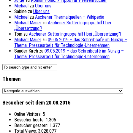
xu de
zu
Roman Polak: 7 Tipps für Pfeifenraucher
Michael
zu
Über uns
Sabine
zu
Über uns
Michael
zu
Aachener Thermalquellen – Wikipedia
Michael Mauer
zu
Aachener Sütterlingruppe hilft bei
„Übersetzung“!
Tom
zu
Aachener Sütterlingruppe hilft bei „Übersetzung“!
Michael Mauer
zu
09.05.2019 – das Schreibcafé im Nunzig –
Thema: Pressearbeit für Technologie-Unternehmen
Sander Kirch
zu
09.05.2019 – das Schreibcafé im Nunzig –
Thema: Pressearbeit für Technologie-Unternehmen
Themen
Themen
Besucher seit dem 20.08.2016
Online Visitors:
5
Besucher heute:
1.305
Besucher gestern:
1.377
Total Views:
3.028.077