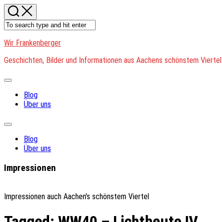
Skip
to
content
Wir Frankenberger
Geschichten, Bilder und Informationen aus Aachens schönstem Viertel
Expand
Menu
Blog
Über uns
Expand
Menu
Blog
Über uns
Impressionen
Impressionen auch Aachen's schönstem Viertel
Tagged:
WW40 – Lichtbeute IV