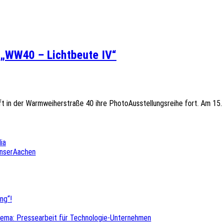
 „WW40 – Lichtbeute IV“
 in der Warmweiherstraße 40 ihre PhotoAusstellungsreihe fort. Am 15.,
ia
UnserAachen
ng“!
hema: Pressearbeit für Technologie-Unternehmen