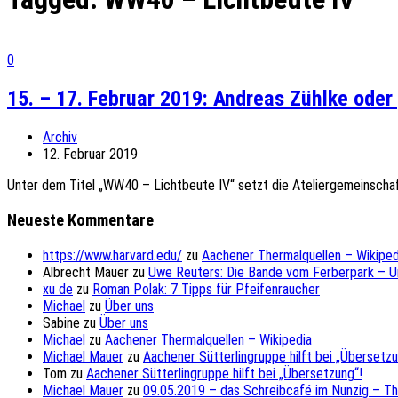
0
15. – 17. Februar 2019: Andreas Zühlke oder
Archiv
12. Februar 2019
Unter dem Titel „WW40 – Lichtbeute IV“ setzt die Ateliergemeinschaft
Neueste Kommentare
https://www.harvard.edu/
zu
Aachener Thermalquellen – Wikiped
Albrecht Mauer
zu
Uwe Reuters: Die Bande vom Ferberpark – 
xu de
zu
Roman Polak: 7 Tipps für Pfeifenraucher
Michael
zu
Über uns
Sabine
zu
Über uns
Michael
zu
Aachener Thermalquellen – Wikipedia
Michael Mauer
zu
Aachener Sütterlingruppe hilft bei „Übersetzu
Tom
zu
Aachener Sütterlingruppe hilft bei „Übersetzung“!
Michael Mauer
zu
09.05.2019 – das Schreibcafé im Nunzig – T