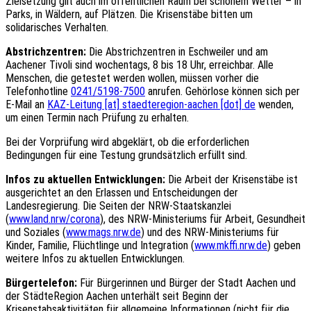
Zielsetzung gilt auch im öffentlichen Raum bei schönem Wetter – in
Parks, in Wäldern, auf Plätzen. Die Krisenstäbe bitten um
solidarisches Verhalten.
Abstrichzentren:
Die Abstrichzentren in Eschweiler und am
Aachener Tivoli sind wochentags, 8 bis 18 Uhr, erreichbar. Alle
Menschen, die getestet werden wollen, müssen vorher die
Telefonhotline
0241/5198-7500
anrufen. Gehörlose können sich per
E-Mail an
KAZ-Leitung [at] staedteregion-aachen [dot] de
wenden,
um einen Termin nach Prüfung zu erhalten.
Bei der Vorprüfung wird abgeklärt, ob die erforderlichen
Bedingungen für eine Testung grundsätzlich erfüllt sind.
Infos zu aktuellen Entwicklungen:
Die Arbeit der Krisenstäbe ist
ausgerichtet an den Erlassen und Entscheidungen der
Landesregierung. Die Seiten der NRW-Staatskanzlei
(
www.land.nrw/corona
), des NRW-Ministeriums für Arbeit, Gesundheit
und Soziales (
www.mags.nrw.de
) und des NRW-Ministeriums für
Kinder, Familie, Flüchtlinge und Integration (
www.mkffi.nrw.de
) geben
weitere Infos zu aktuellen Entwicklungen.
Bürgertelefon:
Für Bürgerinnen und Bürger der Stadt Aachen und
der StädteRegion Aachen unterhält seit Beginn der
Krisenstabsaktivitäten für allgemeine Informationen (nicht für die