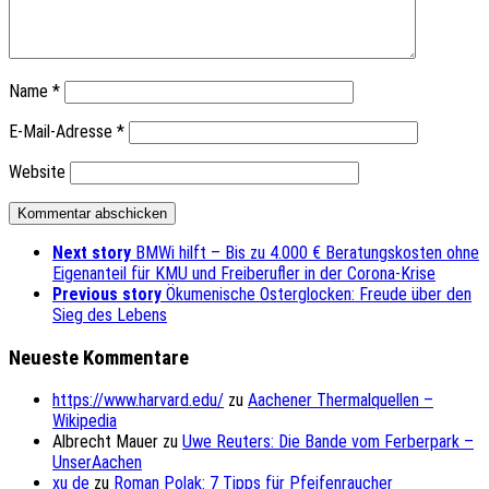
Name
*
E-Mail-Adresse
*
Website
Next story
BMWi hilft – Bis zu 4.000 € Beratungskosten ohne
Eigenanteil für KMU und Freiberufler in der Corona-Krise
Previous story
Ökumenische Osterglocken: Freude über den
Sieg des Lebens
Neueste Kommentare
https://www.harvard.edu/
zu
Aachener Thermalquellen –
Wikipedia
Albrecht Mauer
zu
Uwe Reuters: Die Bande vom Ferberpark –
UnserAachen
xu de
zu
Roman Polak: 7 Tipps für Pfeifenraucher