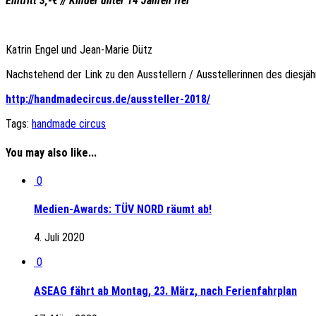
Eintritt 3,-€ // Kinder unter 14 Jahren frei
“
Katrin Engel und Jean-Marie Dütz
Nachstehend der Link zu den Ausstellern / Ausstellerinnen des dies
http://handmadecircus.de/aussteller-2018/
Tags:
handmade circus
You may also like...
0
Medien-Awards: TÜV NORD räumt ab!
4. Juli 2020
0
ASEAG fährt ab Montag, 23. März, nach Ferienfahrplan