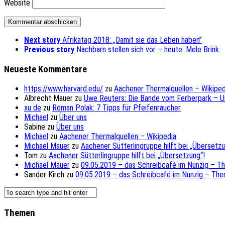
Website
Next story
Afrikatag 2018: „Damit sie das Leben haben”
Previous story
Nachbarn stellen sich vor – heute: Mele Brink
Neueste Kommentare
https://www.harvard.edu/
zu
Aachener Thermalquellen – Wikiped
Albrecht Mauer
zu
Uwe Reuters: Die Bande vom Ferberpark – 
xu de
zu
Roman Polak: 7 Tipps für Pfeifenraucher
Michael
zu
Über uns
Sabine
zu
Über uns
Michael
zu
Aachener Thermalquellen – Wikipedia
Michael Mauer
zu
Aachener Sütterlingruppe hilft bei „Übersetzu
Tom
zu
Aachener Sütterlingruppe hilft bei „Übersetzung“!
Michael Mauer
zu
09.05.2019 – das Schreibcafé im Nunzig – T
Sander Kirch
zu
09.05.2019 – das Schreibcafé im Nunzig – The
Themen