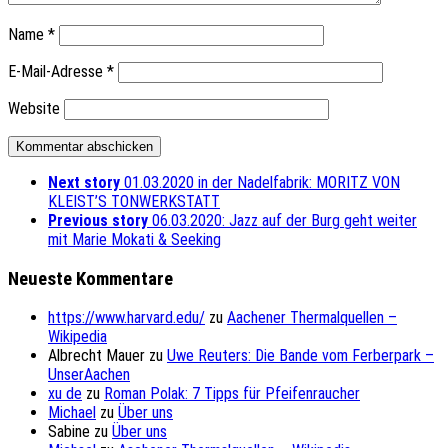
Name
*
E-Mail-Adresse
*
Website
Next story
01.03.2020 in der Nadelfabrik: MORITZ VON
KLEIST’S TONWERKSTATT
Previous story
06.03.2020: Jazz auf der Burg geht weiter
mit Marie Mokati & Seeking
Neueste Kommentare
https://www.harvard.edu/
zu
Aachener Thermalquellen –
Wikipedia
Albrecht Mauer
zu
Uwe Reuters: Die Bande vom Ferberpark –
UnserAachen
xu de
zu
Roman Polak: 7 Tipps für Pfeifenraucher
Michael
zu
Über uns
Sabine
zu
Über uns