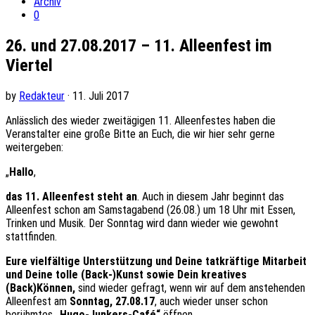
Archiv
0
26. und 27.08.2017 – 11. Alleenfest im
Viertel
by
Redakteur
· 11. Juli 2017
Anlässlich des wieder zweitägigen 11. Alleenfestes haben die
Veranstalter eine große Bitte an Euch, die wir hier sehr gerne
weitergeben:
„
Hallo
,
das 11. Alleenfest steht an
. Auch in diesem Jahr beginnt das
Alleenfest schon am Samstagabend (26.08.) um 18 Uhr mit Essen,
Trinken und Musik. Der Sonntag wird dann wieder wie gewohnt
stattfinden.
Eure vielfältige Unterstützung und Deine tatkräftige Mitarbeit
und Deine tolle (Back-)Kunst sowie Dein kreatives
(Back)Können,
sind wieder gefragt, wenn wir auf dem anstehenden
Alleenfest am
Sonntag, 27.08.17
, auch wieder unser schon
berühmtes
„Hugo-Junkers-Café“
öffnen.