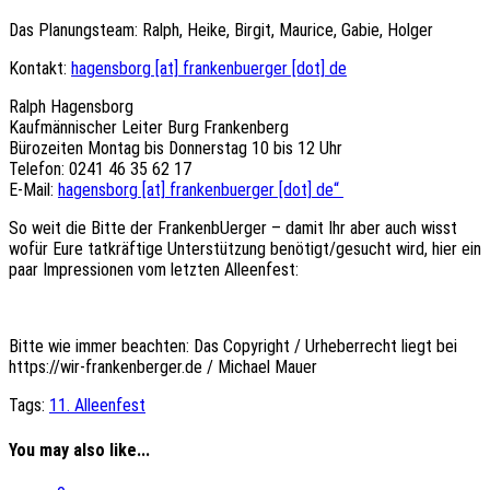
Das Planungsteam: Ralph, Heike, Birgit, Maurice, Gabie, Holger
Kontakt:
hagensborg [at] frankenbuerger [dot] de
Ralph Hagensborg
Kaufmännischer Leiter Burg Frankenberg
Bürozeiten Montag bis Donnerstag 10 bis 12 Uhr
Telefon: 0241 46 35 62 17
E-Mail:
hagensborg [at] frankenbuerger [dot] de“
So weit die Bitte der FrankenbUerger – damit Ihr aber auch wisst
wofür Eure tatkräftige Unterstützung benötigt/gesucht wird, hier ein
paar Impressionen vom letzten Alleenfest:
Bitte wie immer beachten: Das Copyright / Urheberrecht liegt bei
https://wir-frankenberger.de / Michael Mauer
Tags:
11. Alleenfest
You may also like...