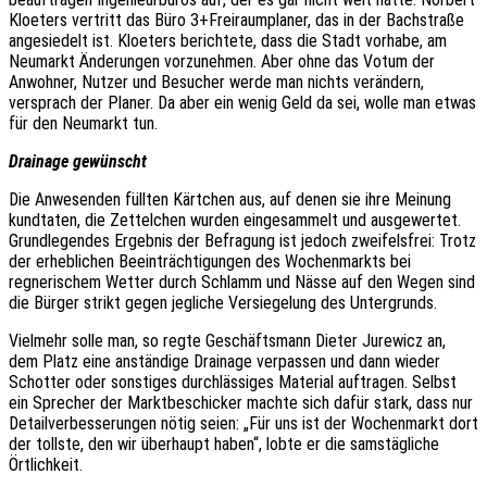
Kloeters vertritt das Büro 3+Freiraumplaner, das in der Bachstraße
angesiedelt ist. Kloeters berichtete, dass die Stadt vorhabe, am
Neumarkt Änderungen vorzunehmen. Aber ohne das Votum der
Anwohner, Nutzer und Besucher werde man nichts verändern,
versprach der Planer. Da aber ein wenig Geld da sei, wolle man etwas
für den Neumarkt tun.
Drainage gewünscht
Die Anwesenden füllten Kärtchen aus, auf denen sie ihre Meinung
kundtaten, die Zettelchen wurden eingesammelt und ausgewertet.
Grundlegendes Ergebnis der Befragung ist jedoch zweifelsfrei: Trotz
der erheblichen Beeinträchtigungen des Wochenmarkts bei
regnerischem Wetter durch Schlamm und Nässe auf den Wegen sind
die Bürger strikt gegen jegliche Versiegelung des Untergrunds.
Vielmehr solle man, so regte Geschäftsmann Dieter Jurewicz an,
dem Platz eine anständige Drainage verpassen und dann wieder
Schotter oder sonstiges durchlässiges Material auftragen. Selbst
ein Sprecher der Marktbeschicker machte sich dafür stark, dass nur
Detailverbesserungen nötig seien: „Für uns ist der Wochenmarkt dort
der tollste, den wir überhaupt haben“, lobte er die samstägliche
Örtlichkeit.