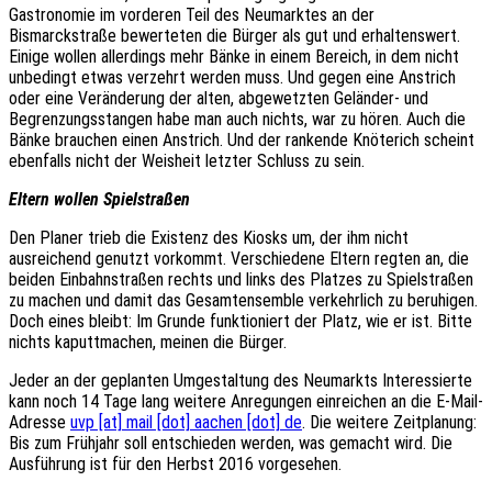
Gastronomie im vorderen Teil des Neumarktes an der
Bismarckstraße bewerteten die Bürger als gut und erhaltenswert.
Einige wollen allerdings mehr Bänke in einem Bereich, in dem nicht
unbedingt etwas verzehrt werden muss. Und gegen eine Anstrich
oder eine Veränderung der alten, abgewetzten Geländer- und
Begrenzungsstangen habe man auch nichts, war zu hören. Auch die
Bänke brauchen einen Anstrich. Und der rankende Knöterich scheint
ebenfalls nicht der Weisheit letzter Schluss zu sein.
Eltern wollen Spielstraßen
Den Planer trieb die Existenz des Kiosks um, der ihm nicht
ausreichend genutzt vorkommt. Verschiedene Eltern regten an, die
beiden Einbahnstraßen rechts und links des Platzes zu Spielstraßen
zu machen und damit das Gesamt­ensemble verkehrlich zu beruhigen.
Doch eines bleibt: Im Grunde funktioniert der Platz, wie er ist. Bitte
nichts kaputtmachen, meinen die Bürger.
Jeder an der geplanten Umgestaltung des Neumarkts Interessierte
kann noch 14 Tage lang weitere Anregungen einreichen an die E-Mail-
Adresse
uvp [at] mail [dot] aachen [dot] de
. Die weitere Zeitplanung:
Bis zum Frühjahr soll entschieden werden, was gemacht wird. Die
Ausführung ist für den Herbst 2016 vorgesehen.