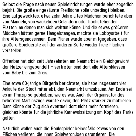
Selbst die Frage nach neuen Spieleinrichtungen wurde eher zögerlich
bejaht. Die große eingezäunte Freifläche solle unbedingt bleiben.
Eine aufgewecktes, etwa zehn Jahre altes Mädchen berichtete aber
von Mängeln, von wackeligen Geländern oder hochstehenden
Platten, an denen man sich wehtun könne. Und die etwas größeren
Mädchen hätten gerne Hangelstangen, machte sie Lobbyarbeit für
ihre Altersgenossinnen. Dem Planer wurde aber mitgegeben, dass
größere Spielgeräte auf der anderen Seite wieder freie Flächen
verstellen.
Offenbar hat sich seit Jahrzehnten am Neumarkt ein Gleichgewicht
der Nutzer eingependelt – vertreten sind dort alle Altersklassen
vom Baby bis zum Greis.
Eine etwa 60-jährige Bürgerin berichtete, sie habe insgesamt vier
Anläufe der Stadt miterlebt, den Neumarkt umzubauen. Am Ende sei
es im Prinzip so geblieben, wie es war. Auch der Organisator des
beliebten Martinszugs warnte davor, den Platz stärker zu möblieren.
Dann könne der Zug sich eventuell dort nicht mehr formieren,
gleiches könnte für die jährliche Karnevalssitzung am Kopf des Parks
gelten.
Natürlich wollen auch die Boulespieler keinesfalls etwas von den
Flächen verlieren, die ihnen Spielvergnügen garantieren. Die