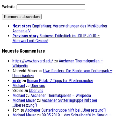
Website
Next story
Empfehlung: Veranstaltungen des Musikbunker
Aachen e.V.
Previous story
Business-Frühstück im JOLIE JOUR –
Mehrwert mit Genuss!
Neueste Kommentare
https://www.harvard.edu/
zu
Aachener Thermalquellen –
Wikipedia
Albrecht Mauer
zu
Uwe Reuters: Die Bande vom Ferberpark –
UnserAachen
xu de
zu
Roman Polak: 7 Tipps für Pfeifenraucher
Michael
zu
Über uns
Sabine
zu
Über uns
Michael
zu
Aachener Thermalquellen – Wikipedia
Michael Mauer
zu
Aachener Sütterlingruppe hilft bei
„Übersetzung“!
Tom
zu
Aachener Sütterlingruppe hilft bei „Übersetzung“!
Michael Mauer
zu
09.05.2019 – das Schreibcafé im Nunzig –