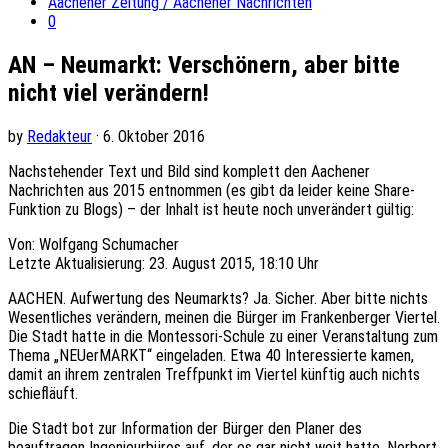
Aachener Zeitung / Aachener Nachrichten
0
AN – Neumarkt: Verschönern, aber bitte
nicht viel verändern!
by
Redakteur
· 6. Oktober 2016
Nachstehender Text und Bild sind komplett den Aachener
Nachrichten aus 2015 entnommen (es gibt da leider keine Share-
Funktion zu Blogs) – der Inhalt ist heute noch unverändert gültig:
Von: Wolfgang Schumacher
Letzte Aktualisierung: 23. August 2015, 18:10 Uhr
AACHEN. Aufwertung des Neumarkts? Ja. Sicher. Aber bitte nichts
Wesentliches verändern, meinen die Bürger im Frankenberger Viertel.
Die Stadt hatte in die Montessori-Schule zu einer Veranstaltung zum
Thema „NEUerMARKT“ eingeladen. Etwa 40 Interessierte kamen,
damit an ihrem zentralen Treffpunkt im Viertel künftig auch nichts
schiefläuft.
Die Stadt bot zur Information der Bürger den Planer des
beauftragen Ingenieurbüros auf, der es gar nicht weit hatte. Norbert