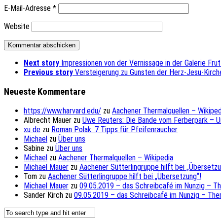
E-Mail-Adresse
*
Website
Next story
Impressionen von der Vernissage in der Galerie Frutt
Previous story
Versteigerung zu Gunsten der Herz-Jesu-Kirch
Neueste Kommentare
https://www.harvard.edu/
zu
Aachener Thermalquellen – Wikiped
Albrecht Mauer
zu
Uwe Reuters: Die Bande vom Ferberpark – 
xu de
zu
Roman Polak: 7 Tipps für Pfeifenraucher
Michael
zu
Über uns
Sabine
zu
Über uns
Michael
zu
Aachener Thermalquellen – Wikipedia
Michael Mauer
zu
Aachener Sütterlingruppe hilft bei „Übersetzu
Tom
zu
Aachener Sütterlingruppe hilft bei „Übersetzung“!
Michael Mauer
zu
09.05.2019 – das Schreibcafé im Nunzig – T
Sander Kirch
zu
09.05.2019 – das Schreibcafé im Nunzig – The