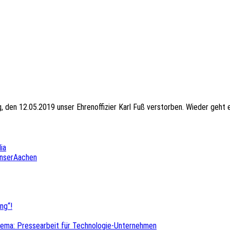
, den 12.05.2019 unser Ehrenoffizier Karl Fuß verstorben. Wieder geht ei
ia
UnserAachen
ng“!
hema: Pressearbeit für Technologie-Unternehmen