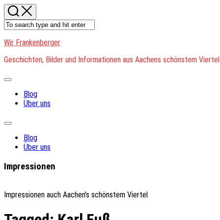
Skip
to
content
Wir Frankenberger
Geschichten, Bilder und Informationen aus Aachens schönstem Viertel
Expand
Menu
Blog
Über uns
Expand
Menu
Blog
Über uns
Impressionen
Impressionen auch Aachen's schönstem Viertel
Tagged:
Karl Fuß