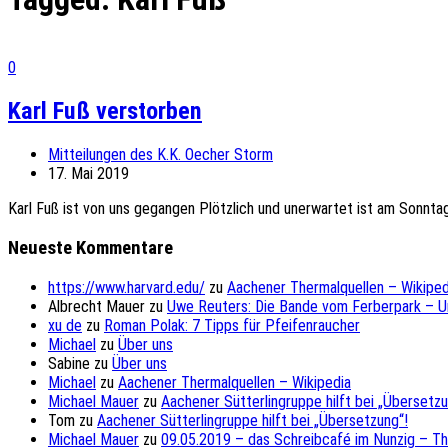
0
Karl Fuß verstorben
Mitteilungen des K.K. Oecher Storm
17. Mai 2019
Karl Fuß ist von uns gegangen Plötzlich und unerwartet ist am Sonntag
Neueste Kommentare
https://www.harvard.edu/
zu
Aachener Thermalquellen – Wikiped
Albrecht Mauer
zu
Uwe Reuters: Die Bande vom Ferberpark – 
xu de
zu
Roman Polak: 7 Tipps für Pfeifenraucher
Michael
zu
Über uns
Sabine
zu
Über uns
Michael
zu
Aachener Thermalquellen – Wikipedia
Michael Mauer
zu
Aachener Sütterlingruppe hilft bei „Übersetzu
Tom
zu
Aachener Sütterlingruppe hilft bei „Übersetzung“!
Michael Mauer
zu
09.05.2019 – das Schreibcafé im Nunzig – T