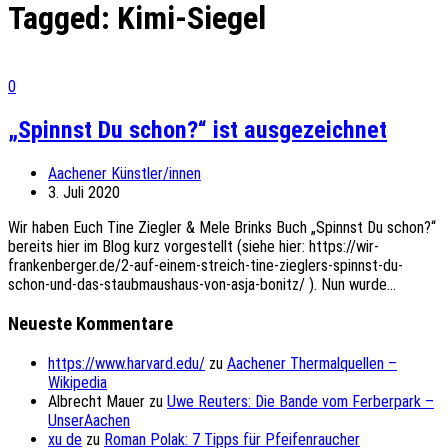
Tagged:
Kimi-Siegel
0
„Spinnst Du schon?“ ist ausgezeichnet
Aachener Künstler/innen
3. Juli 2020
Wir haben Euch Tine Ziegler & Mele Brinks Buch „Spinnst Du schon?“
bereits hier im Blog kurz vorgestellt (siehe hier: https://wir-
frankenberger.de/2-auf-einem-streich-tine-zieglers-spinnst-du-
schon-und-das-staubmaushaus-von-asja-bonitz/ ). Nun wurde...
Neueste Kommentare
https://www.harvard.edu/
zu
Aachener Thermalquellen –
Wikipedia
Albrecht Mauer
zu
Uwe Reuters: Die Bande vom Ferberpark –
UnserAachen
xu de
zu
Roman Polak: 7 Tipps für Pfeifenraucher