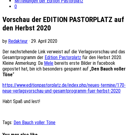
Mitteilungen der Edition Pastorplatz
0
Vorschau der EDITION PASTORPLATZ auf
den Herbst 2020
by
Redakteur
· 29. April 2020
Der nachstehende Link verweist auf die Verlagsvorschau und das
Gesamtprogramm der
Edition Pastorplatz
für den Herbst 2020.
Kleine Anmerkung: Da
Mele
bereits erste Bilder in facebook
gepostet hat, bin ich besonders gespannt auf „
Den Bauch voller
Töne
“
https://www.editionpastorplatz.de/index.php/neues-termine/170-
neue-verlagsvorschau-und-gesamtprogramm-fuer-herbst-2020
Habt Spaß und lest!
Tags:
Den Bauch voller Töne
You may also like...