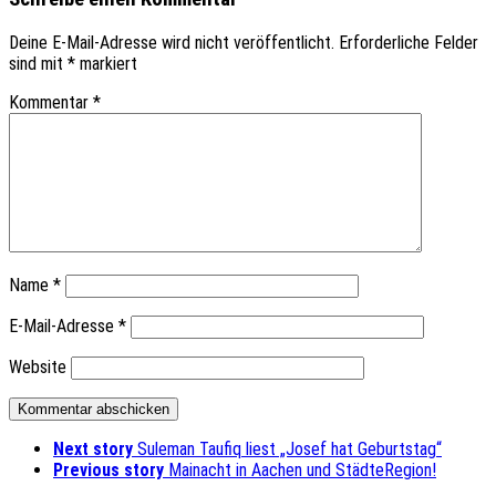
Deine E-Mail-Adresse wird nicht veröffentlicht.
Erforderliche Felder
sind mit
*
markiert
Kommentar
*
Name
*
E-Mail-Adresse
*
Website
Next story
Suleman Taufiq liest „Josef hat Geburtstag“
Previous story
Mainacht in Aachen und StädteRegion!