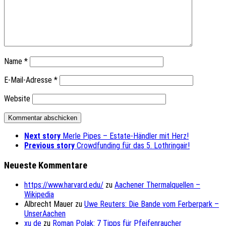
Name
*
E-Mail-Adresse
*
Website
Next story
Merle Pipes – Estate-Händler mit Herz!
Previous story
Crowdfunding für das 5. Lothringair!
Neueste Kommentare
https://www.harvard.edu/
zu
Aachener Thermalquellen –
Wikipedia
Albrecht Mauer
zu
Uwe Reuters: Die Bande vom Ferberpark –
UnserAachen
xu de
zu
Roman Polak: 7 Tipps für Pfeifenraucher