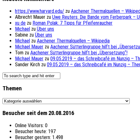
https://www.harvard.edu/
zu
Aachener Thermalquellen – Wikiped
Albrecht Mauer
zu
Uwe Reuters: Die Bande vom Ferberpark – 
xu de
zu
Roman Polak: 7 Tipps für Pfeifenraucher
Michael
zu
Über uns
Sabine
zu
Über uns
Michael
zu
Aachener Thermalquellen – Wikipedia
Michael Mauer
zu
Aachener Sütterlingruppe hilft bei „Übersetzu
Tom
zu
Aachener Sütterlingruppe hilft bei „Übersetzung“!
Michael Mauer
zu
09.05.2019 – das Schreibcafé im Nunzig – T
Sander Kirch
zu
09.05.2019 – das Schreibcafé im Nunzig – The
Themen
Themen
Besucher seit dem 20.08.2016
Online Visitors:
0
Besucher heute:
197
Besucher gestern:
1.498