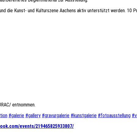
 und die Kunst- und Kulturszene Aachens aktiv unterstützt werden. 10 
VURAC/ entnommen.
tion
#
galerie
#
gallery
#
gravurgalerie
#
kunstgalerie
#
fotoausstellung
#
v
book.com/events/219465825933807/