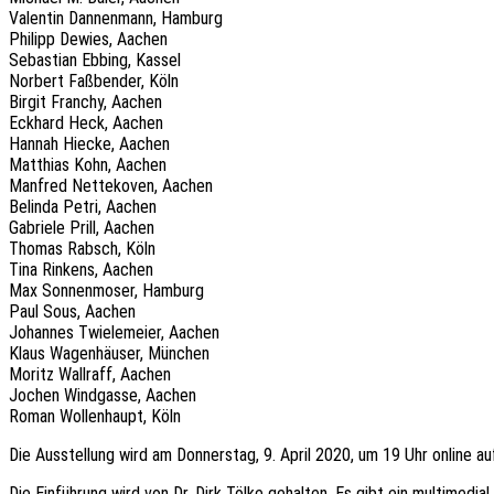
Valentin Dannenmann, Hamburg
Philipp Dewies, Aachen
Sebastian Ebbing, Kassel
Norbert Faßbender, Köln
Birgit Franchy, Aachen
Eckhard Heck, Aachen
Hannah Hiecke, Aachen
Matthias Kohn, Aachen
Manfred Nettekoven, Aachen
Belinda Petri, Aachen
Gabriele Prill, Aachen
Thomas Rabsch, Köln
Tina Rinkens, Aachen
Max Sonnenmoser, Hamburg
Paul Sous, Aachen
Johannes Twielemeier, Aachen
Klaus Wagenhäuser, München
Moritz Wallraff, Aachen
Jochen Windgasse, Aachen
Roman Wollenhaupt, Köln
Die Ausstellung wird am Donnerstag, 9. April 2020, um 19 Uhr online a
Die Einführung wird von Dr. Dirk Tölke gehalten. Es gibt ein multimedia