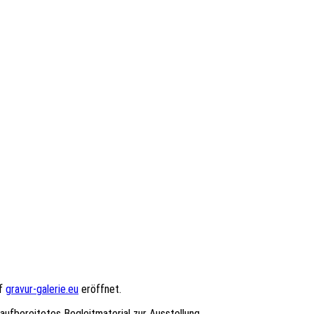
uf
gravur-galerie.eu
eröffnet.
l aufbereitetes Begleitmaterial zur Ausstellung.