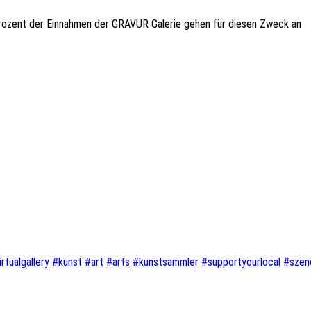
Prozent der Einnahmen der GRAVUR Galerie gehen für diesen Zweck an
irtualgallery
#
kunst
#
art
#
arts
#
kunstsammler
#
supportyourlocal
#
szen