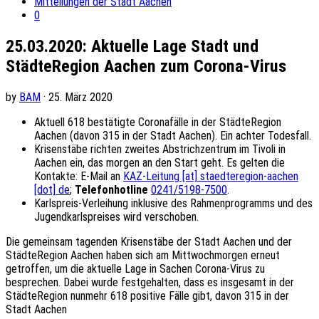
Mitteilungen der Stadt Aachen
0
25.03.2020: Aktuelle Lage Stadt und
StädteRegion Aachen zum Corona-Virus
by
BAM
· 25. März 2020
Aktuell 618 bestätigte Coronafälle in der StädteRegion
Aachen (davon 315 in der Stadt Aachen). Ein achter Todesfall.
Krisenstäbe richten zweites Abstrichzentrum im Tivoli in
Aachen ein, das morgen an den Start geht. Es gelten die
Kontakte: E-Mail an
KAZ-Leitung [at] staedteregion-aachen
[dot] de
;
Telefonhotline
0241/5198-7500
.
Karlspreis-Verleihung inklusive des Rahmenprogramms und des
Jugendkarlspreises wird verschoben.
Die gemeinsam tagenden Krisenstäbe der Stadt Aachen und der
StädteRegion Aachen haben sich am Mittwochmorgen erneut
getroffen, um die aktuelle Lage in Sachen Corona-Virus zu
besprechen. Dabei wurde festgehalten, dass es insgesamt in der
StädteRegion nunmehr 618 positive Fälle gibt, davon 315 in der
Stadt Aachen