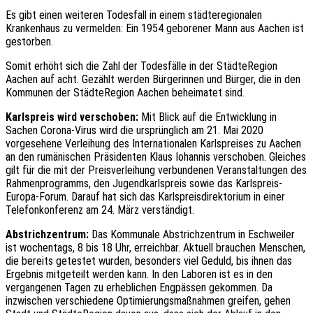
Es gibt einen weiteren Todesfall in einem städteregionalen
Krankenhaus zu vermelden: Ein 1954 geborener Mann aus Aachen ist
gestorben.
Somit erhöht sich die Zahl der Todesfälle in der StädteRegion
Aachen auf acht. Gezählt werden Bürgerinnen und Bürger, die in den
Kommunen der StädteRegion Aachen beheimatet sind.
Karlspreis wird verschoben:
Mit Blick auf die Entwicklung in
Sachen Corona-Virus wird die ursprünglich am 21. Mai 2020
vorgesehene Verleihung des Internationalen Karlspreises zu Aachen
an den rumänischen Präsidenten Klaus Iohannis verschoben. Gleiches
gilt für die mit der Preisverleihung verbundenen Veranstaltungen des
Rahmenprogramms, den Jugendkarlspreis sowie das Karlspreis-
Europa-Forum. Darauf hat sich das Karlspreisdirektorium in einer
Telefonkonferenz am 24. März verständigt.
Abstrichzentrum:
Das Kommunale Abstrichzentrum in Eschweiler
ist wochentags, 8 bis 18 Uhr, erreichbar. Aktuell brauchen Menschen,
die bereits getestet wurden, besonders viel Geduld, bis ihnen das
Ergebnis mitgeteilt werden kann. In den Laboren ist es in den
vergangenen Tagen zu erheblichen Engpässen gekommen. Da
inzwischen verschiedene Optimierungsmaßnahmen greifen, gehen