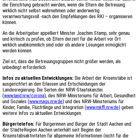
die Einrichtung gebracht werden, wenn die Eltern die Betreuung
wirklich nicht selbst wahrnehmen oder anderweitig
verantwortungsvoll -nach den Empfehlungen des RKI – organisieren
können.
An die Arbeitgeber appelliert Minister Joachim Stamp, sehr genau
und kritisch zu prüfen, ob Eltern derzeit für die Arbeit vor Ort
wirklich unabkömmlich sind oder ob andere Lösungen ermöglicht
werden können.
Ziel ist, dass die Betreuungsgruppen nicht größer werden, als
unbedingt erforderlich.
Infos zu aktuellen Entwicklungen:
Die Arbeit der Krisenstäbe ist
ausgerichtet an den Erlassen und Entscheidungen der
Landesregierung. Die Seiten der NRW-Staatskanzlei
(
www.land.nrw/corona
), des NRW-Ministeriums für Arbeit, Gesundheit
und Soziales (
www.mags.nrw.de
) und des NRW-Ministeriums für
Kinder, Familie, Flüchtlinge und Integration (
www.mkffi.nrw.de
) geben
weitere Infos zu aktuellen Entwicklungen.
Bürgertelefon:
Für Bürgerinnen und Bürger der Stadt Aachen und
der StädteRegion Aachen unterhält seit Beginn der
Krisenstabsaktivitäten für allgemeine Informationen (nicht für die