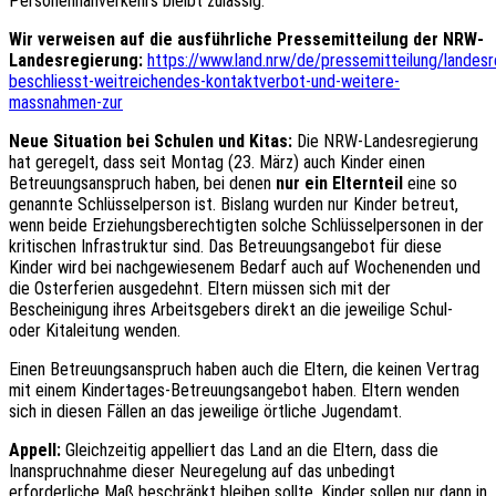
Personennahverkehrs bleibt zulässig.
Wir verweisen auf die ausführliche Pressemitteilung der NRW-
Landesregierung:
https://www.land.nrw/de/pressemitteilung/landesr
beschliesst-weitreichendes-kontaktverbot-und-weitere-
massnahmen-zur
Neue Situation bei Schulen und Kitas:
Die NRW-Landesregierung
hat geregelt, dass seit Montag (23. März) auch Kinder einen
Betreuungsanspruch haben, bei denen
nur ein Elternteil
eine so
genannte Schlüsselperson ist. Bislang wurden nur Kinder betreut,
wenn beide Erziehungsberechtigten solche Schlüsselpersonen in der
kritischen Infrastruktur sind. Das Betreuungsangebot für diese
Kinder wird bei nachgewiesenem Bedarf auch auf Wochenenden und
die Osterferien ausgedehnt. Eltern müssen sich mit der
Bescheinigung ihres Arbeitsgebers direkt an die jeweilige Schul-
oder Kitaleitung wenden.
Einen Betreuungsanspruch haben auch die Eltern, die keinen Vertrag
mit einem Kindertages-Betreuungsangebot haben. Eltern wenden
sich in diesen Fällen an das jeweilige örtliche Jugendamt.
Appell:
Gleichzeitig appelliert das Land an die Eltern, dass die
Inanspruchnahme dieser Neuregelung auf das unbedingt
erforderliche Maß beschränkt bleiben sollte. Kinder sollen nur dann in