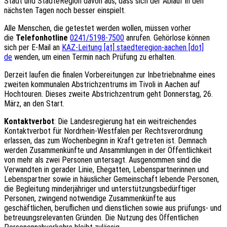
Stadt und StädteRegion davon aus, dass sich der Ablauf in den
nächsten Tagen noch besser einspielt.
Alle Menschen, die getestet werden wollen, müssen vorher
die
Telefonhotline
0241/5198-7500
anrufen. Gehörlose können
sich per E-Mail an
KAZ-Leitung [at] staedteregion-aachen [dot]
de
wenden, um einen Termin nach Prüfung zu erhalten.
Derzeit laufen die finalen Vorbereitungen zur Inbetriebnahme eines
zweiten kommunalen Abstrichzentrums im Tivoli in Aachen auf
Hochtouren. Dieses zweite Abstrichzentrum geht Donnerstag, 26.
März, an den Start.
Kontaktverbot
: Die Landesregierung hat ein weitreichendes
Kontaktverbot für Nordrhein-Westfalen per Rechtsverordnung
erlassen, das zum Wochenbeginn in Kraft getreten ist. Demnach
werden Zusammenkünfte und Ansammlungen in der Öffentlichkeit
von mehr als zwei Personen untersagt. Ausgenommen sind die
Verwandten in gerader Linie, Ehegatten, Lebenspartnerinnen und
Lebenspartner sowie in häuslicher Gemeinschaft lebende Personen,
die Begleitung minderjähriger und unterstützungsbedürftiger
Personen, zwingend notwendige Zusammenkünfte aus
geschäftlichen, beruflichen und dienstlichen sowie aus prüfungs- und
betreuungsrelevanten Gründen. Die Nutzung des Öffentlichen