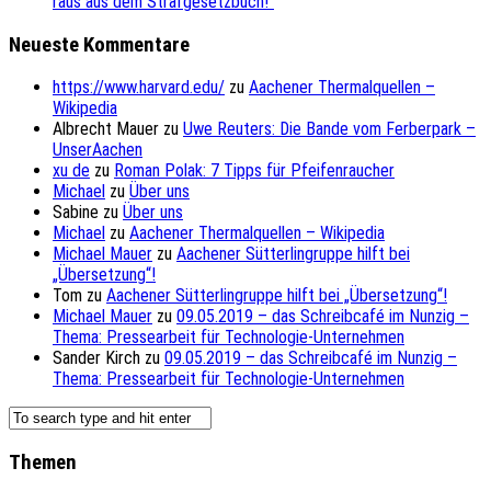
raus aus dem Strafgesetzbuch!“
Neueste Kommentare
https://www.harvard.edu/
zu
Aachener Thermalquellen –
Wikipedia
Albrecht Mauer
zu
Uwe Reuters: Die Bande vom Ferberpark –
UnserAachen
xu de
zu
Roman Polak: 7 Tipps für Pfeifenraucher
Michael
zu
Über uns
Sabine
zu
Über uns
Michael
zu
Aachener Thermalquellen – Wikipedia
Michael Mauer
zu
Aachener Sütterlingruppe hilft bei
„Übersetzung“!
Tom
zu
Aachener Sütterlingruppe hilft bei „Übersetzung“!
Michael Mauer
zu
09.05.2019 – das Schreibcafé im Nunzig –
Thema: Pressearbeit für Technologie-Unternehmen
Sander Kirch
zu
09.05.2019 – das Schreibcafé im Nunzig –
Thema: Pressearbeit für Technologie-Unternehmen
Themen