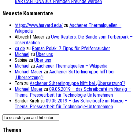
BAR CANTONA aus Fremden Freunde werden
Neueste Kommentare
https://www.harvard.edu/
zu
Aachener Thermalquellen –
Wikipedia
Albrecht Mauer
zu
Uwe Reuters: Die Bande vom Ferberpark –
UnserAachen
xu de
zu
Roman Polak: 7 Tipps für Pfeifenraucher
Michael
zu
Über uns
Sabine
zu
Über uns
Michael
zu
Aachener Thermalquellen – Wikipedia
Michael Mauer
zu
Aachener Sütterlingruppe hilft bei
„Übersetzung“!
Tom
zu
Aachener Sütterlingruppe hilft bei „Übersetzung“!
Michael Mauer
zu
09.05.2019 – das Schreibcafé im Nunzig –
Thema: Pressearbeit für Technologie-Unternehmen
Sander Kirch
zu
09.05.2019 – das Schreibcafé im Nunzig –
Thema: Pressearbeit für Technologie-Unternehmen
Themen