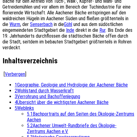
Bäche für den Antrieb von Tuch-, Walk-, Kupfer- und Mahl- und
Getreidemühlen und vor allem im Bereich der Tuchindustrie für eine
florierende Wirtschaft. Alle Aachener Bäche entspringen auf den
waldreichen Hügeln im Aachener Süden und fließen größtenteils in
die
Wurm
, der
Senserbach
in die
Göhl
und aus dem südöstlichen
eingemeindeten Stadtgebiet die
Inde
direkt in die
Rur
. Bis Ende des
19. Jahrhunderts durchflossen die städtischen Bäche offen durch
die Stadt, seitdem im bebauten Stadtgebiet größtenteils in Rohren
verdeckt.
Inhaltsverzeichnis
[
Verbergen
]
1
Geographie, Geologie und Hydrologie der Aachener Bäche
2
Wohlstand durch Wasserkraft
3
Verrohrung und Bachoffenlegung
4
Übersicht über die wichtigsten Aachener Bäche
5
Weblinks
5.1
Bachportraits auf den Seiten des Ökologie-Zentrums
Aachen
5.2
Aachener Umwelt-Rundbriefe des Ökologie-
Zentrums Aachen e.V.