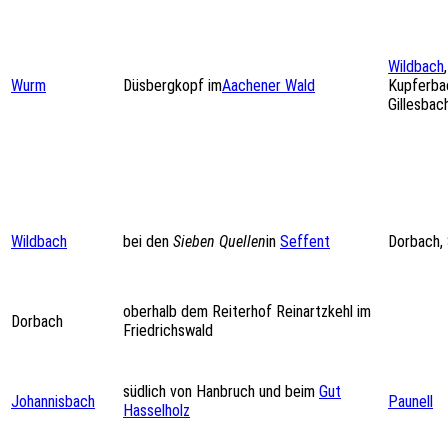
Wildbach
Wurm
Düsbergkopf im
Aachener Wald
Kupferba
Gillesbach
Wildbach
bei den
Sieben Quellen
in
Seffent
Dorbach,
oberhalb dem Reiterhof Reinartzkehl im
Dorbach
Friedrichswald
südlich von Hanbruch und beim
Gut
Johannisbach
Paunell
Hasselholz