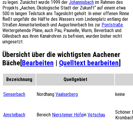
zu legen. Zunächst wurde 1999 der
Johannisbach
im Rahmen des
Projekts „Aachen, Ökologische Stadt der Zukunft“ auf einem etwa
500 m langen Teilstück ans Tageslicht geholt. In einer offenen Rinne
fließt ungefähr die Hälfte des Wassers vom Lindenplatz entlang der
Straßen Annuntiatenbach und Augustinerbach bis zur
Pontstraße
.
Weitergehende Pläne, auch Pau, Paunelle, Wurm, Beverbach und
Gillesbach aus ihren Kanalrohren zu befreien, wurden bisher nicht
umgesetzt.
Übersicht über die wichtigsten Aachener
Bäche
[
Bearbeiten
|
Quelltext bearbeiten
]
Bezeichnung
Quellgebiet
Senserbach
Nordhang
Vaalserberg
keine
Schöner 
Amstelbach
Bereich
Niersteiner Höfe
in
Vetschau
Krombac