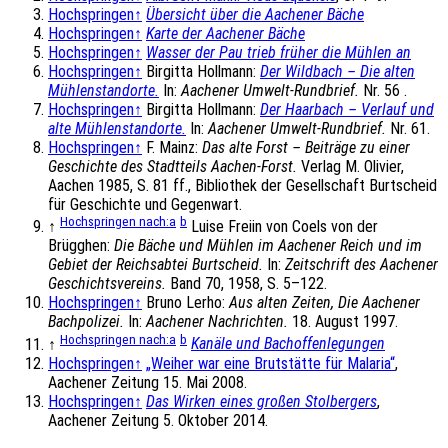
Hochspringen
↑
Übersicht über die Aachener Bäche
Hochspringen
↑
Karte der Aachener Bäche
Hochspringen
↑
Wasser der Pau trieb früher die Mühlen an
Hochspringen
↑
Birgitta Hollmann:
Der Wildbach – Die alten
Mühlenstandorte.
In:
Aachener Umwelt-Rundbrief.
Nr. 56 .
Hochspringen
↑
Birgitta Hollmann:
Der Haarbach – Verlauf und
alte Mühlenstandorte.
In:
Aachener Umwelt-Rundbrief.
Nr. 61.
Hochspringen
↑
F. Mainz:
Das alte Forst – Beiträge zu einer
Geschichte des Stadtteils Aachen-Forst.
Verlag M. Olivier,
Aachen 1985, S. 81 ff., Bibliothek der Gesellschaft Burtscheid
für Geschichte und Gegenwart.
Hochspringen nach:
a
b
↑
Luise Freiin von Coels von der
Brügghen:
Die Bäche und Mühlen im Aachener Reich und im
Gebiet der Reichsabtei Burtscheid.
In:
Zeitschrift des Aachener
Geschichtsvereins.
Band 70, 1958, S. 5–122.
Hochspringen
↑
Bruno Lerho:
Aus alten Zeiten, Die Aachener
Bachpolizei.
In:
Aachener Nachrichten.
18. August 1997.
Hochspringen nach:
a
b
↑
Kanäle und Bachoffenlegungen
Hochspringen
↑
„Weiher war eine Brutstätte für Malaria“
,
Aachener Zeitung 15. Mai 2008.
Hochspringen
↑
Das Wirken eines großen Stolbergers
,
Aachener Zeitung 5. Oktober 2014.