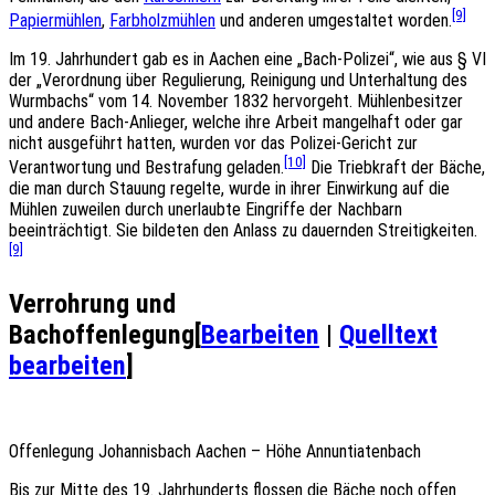
[9]
Papiermühlen
,
Farbholzmühlen
und anderen umgestaltet worden.
Im 19. Jahrhundert gab es in Aachen eine „Bach-Polizei“, wie aus § VI
der „Verordnung über Regulierung, Reinigung und Unterhaltung des
Wurmbachs“ vom 14. November 1832 hervorgeht. Mühlenbesitzer
und andere Bach-Anlieger, welche ihre Arbeit mangelhaft oder gar
nicht ausgeführt hatten, wurden vor das Polizei-Gericht zur
[10]
Verantwortung und Bestrafung geladen.
Die Triebkraft der Bäche,
die man durch Stauung regelte, wurde in ihrer Einwirkung auf die
Mühlen zuweilen durch unerlaubte Eingriffe der Nachbarn
beeinträchtigt. Sie bildeten den Anlass zu dauernden Streitigkeiten.
[9]
Verrohrung und
Bachoffenlegung
[
Bearbeiten
|
Quelltext
bearbeiten
]
Offenlegung Johannisbach Aachen – Höhe Annuntiatenbach
Bis zur Mitte des 19. Jahrhunderts flossen die Bäche noch offen