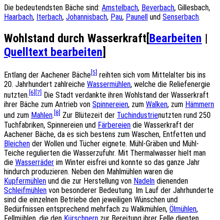
Die bedeutendsten Bäche sind:
Amstelbach
,
Beverbach
, Gillesbach,
Haarbach
,
Iterbach
,
Johannisbach
,
Pau
,
Paunell
und
Senserbach
.
Wohlstand durch Wasserkraft
[
Bearbeiten
|
Quelltext bearbeiten
]
[5]
Entlang der Aachener Bäche
reihten sich vom Mittelalter bis ins
20. Jahrhundert zahlreiche
Wassermühlen
, welche die Reliefenergie
[6]
[7]
nutzten.
Die Stadt verdankte ihren Wohlstand der Wasserkraft
ihrer Bäche zum Antrieb von
Spinnereien
, zum
Walken
, zum
Hämmern
[8]
und zum
Mahlen
.
Zur Blütezeit der
Tuchindustrie
nutzten rund 250
Tuchfabriken, Spinnereien und
Färbereien
die Wasserkraft der
Aachener Bäche, da es sich bestens zum Waschen, Entfetten und
Bleichen
der Wollen und Tücher eignete. Mühl-Gräben und Mühl-
Teiche regulierten die Wasserzufuhr. Mit Thermalwasser hielt man
die
Wasserräder
im Winter eisfrei und konnte so das ganze Jahr
hindurch produzieren. Neben den Mahlmühlen waren die
Kupfermühlen
und die zur Herstellung von
Nadeln
dienenden
Schleifmühlen
von besonderer Bedeutung. Im Lauf der Jahrhunderte
sind die einzelnen Betriebe den jeweiligen Wünschen und
Bedürfnissen entsprechend mehrfach zu Walkmühlen,
Ölmühlen
,
Fellmühlen, die den
Kürschnern
zur Bereitung ihrer Felle dienten,