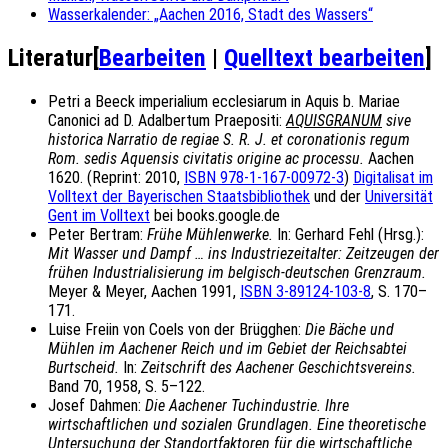
Wasserkalender: „Aachen 2016, Stadt des Wassers“
Literatur
[
Bearbeiten
|
Quelltext bearbeiten
]
Petri a Beeck imperialium ecclesiarum in Aquis b. Mariae
Canonici ad D. Adalbertum Praepositi:
AQUISGRANUM
sive
historica Narratio de regiae S. R. J. et coronationis regum
Rom. sedis Aquensis civitatis origine ac processu.
Aachen
1620. (Reprint: 2010,
ISBN 978-1-167-00972-3
)
Digitalisat im
Volltext der Bayerischen Staatsbibliothek
und der
Universität
Gent im Volltext
bei books.google.de
Peter Bertram:
Frühe Mühlenwerke.
In: Gerhard Fehl (Hrsg.):
Mit Wasser und Dampf … ins Industriezeitalter: Zeitzeugen der
frühen Industrialisierung im belgisch-deutschen Grenzraum.
Meyer & Meyer, Aachen 1991,
ISBN 3-89124-103-8
, S. 170–
171.
Luise Freiin von Coels von der Brügghen:
Die Bäche und
Mühlen im Aachener Reich und im Gebiet der Reichsabtei
Burtscheid.
In:
Zeitschrift des Aachener Geschichtsvereins.
Band 70, 1958, S. 5–122.
Josef Dahmen:
Die Aachener Tuchindustrie. Ihre
wirtschaftlichen und sozialen Grundlagen. Eine theoretische
Untersuchung der Standortfaktoren für die wirtschaftliche