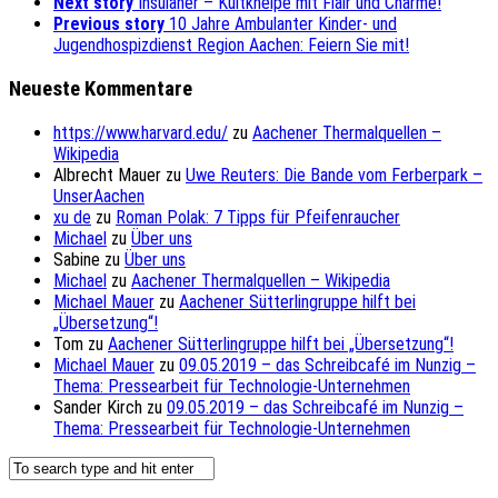
Next story
Insulaner – Kultkneipe mit Flair und Charme!
Previous story
10 Jahre Ambulanter Kinder- und
Jugendhospizdienst Region Aachen: Feiern Sie mit!
Neueste Kommentare
https://www.harvard.edu/
zu
Aachener Thermalquellen –
Wikipedia
Albrecht Mauer
zu
Uwe Reuters: Die Bande vom Ferberpark –
UnserAachen
xu de
zu
Roman Polak: 7 Tipps für Pfeifenraucher
Michael
zu
Über uns
Sabine
zu
Über uns
Michael
zu
Aachener Thermalquellen – Wikipedia
Michael Mauer
zu
Aachener Sütterlingruppe hilft bei
„Übersetzung“!
Tom
zu
Aachener Sütterlingruppe hilft bei „Übersetzung“!
Michael Mauer
zu
09.05.2019 – das Schreibcafé im Nunzig –
Thema: Pressearbeit für Technologie-Unternehmen
Sander Kirch
zu
09.05.2019 – das Schreibcafé im Nunzig –
Thema: Pressearbeit für Technologie-Unternehmen