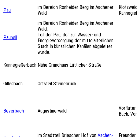
im Bereich Ronheider Berg im Aachener
Klotzweid
Pau
Wald
Kannegie
im Bereich Ronheider Berg im Aachener
Wald;
Teil der Pau, der zur Wasser- und
Paunell
Energieversorgung der mittelalterlichen
Stadt in künstlichen Kanälen abgeleitet
wurde.
Kannegießerbach
Nähe Grundhaus Lütticher Straße
Gillesbach
Ortsteil Steinebrück
Vorfluter 
Beverbach
Augustinerwald
Bach, Vor
im Stadtteil Driescher Hof von
Aachen-
Freunder 