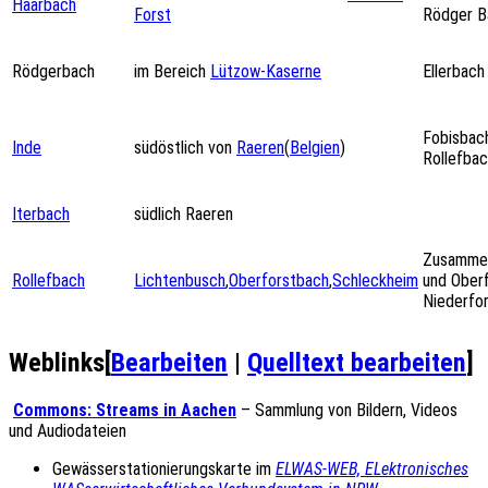
Haarbach
Forst
Rödger B
Rödgerbach
im Bereich
Lützow-Kaserne
Ellerbach
Fobisbac
Inde
südöstlich von
Raeren
(
Belgien
)
Rollefbac
Iterbach
südlich Raeren
Zusammen
Rollefbach
Lichtenbusch
,
Oberforstbach
,
Schleckheim
und Ober
Niederfo
Weblinks
[
Bearbeiten
|
Quelltext bearbeiten
]
Commons: Streams in Aachen
– Sammlung von Bildern, Videos
und Audiodateien
Gewässerstationierungskarte im
ELWAS-WEB, ELektronisches