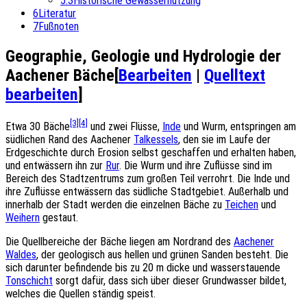
5.3
Historische Gewässernutzung
6
Literatur
7
Fußnoten
Geographie, Geologie und Hydrologie der
Aachener Bäche
[
Bearbeiten
|
Quelltext
bearbeiten
]
[3]
[4]
Etwa 30 Bäche
und zwei Flüsse,
Inde
und Wurm, entspringen am
südlichen Rand des Aachener
Talkessels
, den sie im Laufe der
Erdgeschichte durch Erosion selbst geschaffen und erhalten haben,
und entwässern ihn zur
Rur
. Die Wurm und ihre Zuflüsse sind im
Bereich des Stadtzentrums zum großen Teil verrohrt. Die Inde und
ihre Zuflüsse entwässern das südliche Stadtgebiet. Außerhalb und
innerhalb der Stadt werden die einzelnen Bäche zu
Teichen
und
Weihern
gestaut.
Die Quellbereiche der Bäche liegen am Nordrand des
Aachener
Waldes
, der geologisch aus hellen und grünen Sanden besteht. Die
sich darunter befindende bis zu 20 m dicke und wasserstauende
Tonschicht
sorgt dafür, dass sich über dieser Grundwasser bildet,
welches die Quellen ständig speist.