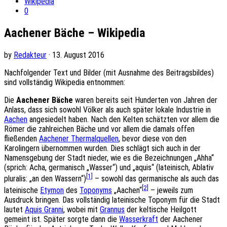
Wikipedia
0
Aachener Bäche – Wikipedia
by
Redakteur
· 13. August 2016
Nachfolgender Text und Bilder (mit Ausnahme des Beitragsbildes)
sind vollständig Wikipedia entnommen:
Die
Aachener Bäche
waren bereits seit Hunderten von Jahren der
Anlass, dass sich sowohl Völker als auch später lokale Industrie in
Aachen
angesiedelt haben. Nach den Kelten schätzten vor allem die
Römer die zahlreichen Bäche und vor allem die damals offen
fließenden
Aachener Thermalquellen
, bevor diese von den
Karolingern übernommen wurden. Dies schlägt sich auch in der
Namensgebung der Stadt nieder, wie es die Bezeichnungen „Ahha“
(sprich: Acha, germanisch „Wasser“) und „aquis“ (lateinisch, Ablativ
[1]
pluralis: „an den Wassern“)
– sowohl das germanische als auch das
[2]
lateinische
Etymon
des
Toponyms
„Aachen“
– jeweils zum
Ausdruck bringen. Das vollständig lateinische Toponym für die Stadt
lautet
Aquis Granni
, wobei mit
Grannus
der keltische Heilgott
gemeint ist. Später sorgte dann die
Wasserkraft
der Aachener