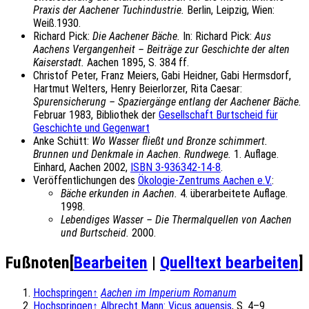
Praxis der Aachener Tuchindustrie.
Berlin, Leipzig, Wien:
Weiß.1930.
Richard Pick:
Die Aachener Bäche.
In: Richard Pick:
Aus
Aachens Vergangenheit – Beiträge zur Geschichte der alten
Kaiserstadt.
Aachen 1895, S. 384 ff.
Christof Peter, Franz Meiers, Gabi Heidner, Gabi Hermsdorf,
Hartmut Welters, Henry Beierlorzer, Rita Caesar:
Spurensicherung – Spaziergänge entlang der Aachener Bäche.
Februar 1983, Bibliothek der
Gesellschaft Burtscheid für
Geschichte und Gegenwart
Anke Schütt:
Wo Wasser fließt und Bronze schimmert.
Brunnen und Denkmale in Aachen. Rundwege.
1. Auflage.
Einhard, Aachen 2002,
ISBN 3-936342-14-8
.
Veröffentlichungen des
Ökologie-Zentrums Aachen e.V.
:
Bäche erkunden in Aachen.
4. überarbeitete Auflage.
1998.
Lebendiges Wasser – Die Thermalquellen von Aachen
und Burtscheid.
2000.
Fußnoten
[
Bearbeiten
|
Quelltext bearbeiten
]
Hochspringen
↑
Aachen im Imperium Romanum
Hochspringen
↑
Albrecht Mann: Vicus aquensis
, S. 4–9.