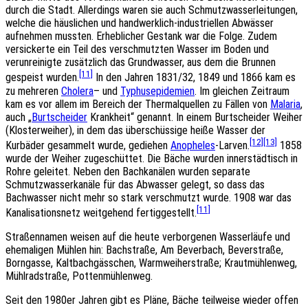
durch die Stadt. Allerdings waren sie auch Schmutzwasserleitungen,
welche die häuslichen und handwerklich-industriellen Abwässer
aufnehmen mussten. Erheblicher Gestank war die Folge. Zudem
versickerte ein Teil des verschmutzten Wasser im Boden und
verunreinigte zusätzlich das Grundwasser, aus dem die Brunnen
[11]
gespeist wurden.
In den Jahren 1831/32, 1849 und 1866 kam es
zu mehreren
Cholera
– und
Typhusepidemien
. Im gleichen Zeitraum
kam es vor allem im Bereich der Thermalquellen zu Fällen von
Malaria
,
auch „
Burtscheider
Krankheit“ genannt. In einem Burtscheider Weiher
(Klosterweiher), in dem das überschüssige heiße Wasser der
[12]
[13]
Kurbäder gesammelt wurde, gediehen
Anopheles
-Larven.
1858
wurde der Weiher zugeschüttet. Die Bäche wurden innerstädtisch in
Rohre geleitet. Neben den Bachkanälen wurden separate
Schmutzwasserkanäle für das Abwasser gelegt, so dass das
Bachwasser nicht mehr so stark verschmutzt wurde. 1908 war das
[11]
Kanalisationsnetz weitgehend fertiggestellt.
Straßennamen weisen auf die heute verborgenen Wasserläufe und
ehemaligen Mühlen hin: Bachstraße, Am Beverbach, Beverstraße,
Borngasse, Kaltbachgässchen, Warmweiherstraße; Krautmühlenweg,
Mühlradstraße, Pottenmühlenweg.
Seit den 1980er Jahren gibt es Pläne, Bäche teilweise wieder offen