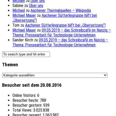
Michael
zu
Über uns
Sabine
zu
Über uns
Michael
zu
Aachener Thermalquellen – Wikipedia
Michael Mauer
zu
Aachener Sütterlingruppe hilft bei
„Übersetzung“!
Tom
zu
Aachener Sütterlingruppe hilft bei „Übersetzung“!
Michael Mauer
zu
09.05.2019 – das Schreibcafé im Nunzig –
Thema: Pressearbeit für Technologie-Unternehmen
Sander Kirch
zu
09.05.2019 – das Schreibcafé im Nunzig –
Thema: Pressearbeit für Technologie-Unternehmen
Themen
Themen
Besucher seit dem 20.08.2016
Online Visitors:
6
Besucher heute:
788
Besucher gestern:
939
Total Views:
3.025.838
Besucher gesamt:
1.063.982