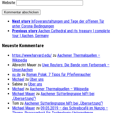
Website
Next story
Infoveranstaltungen und Tage der offenen Tür
unter Corona-Bedingungen
Previous story
Aachen Cathedral and its treasury | complete
tour | Aachen, Germany
Neueste Kommentare
https://www.harvard.edu/
zu
Aachener Thermalquellen –
Wikipedia
Albrecht Mauer
zu
Uwe Reuters: Die Bande vom Ferberpark –
UnserAachen
xu de
zu
Roman Polak: 7 Tipps für Pfeifenraucher
Michael
zu
Über uns
Sabine
zu
Über uns
Michael
zu
Aachener Thermalquellen – Wikipedia
Michael Mauer
zu
Aachener Sütterlingruppe hilft bei
„Übersetzung“!
Tom
zu
Aachener Sütterlingruppe hilft bei „Übersetzung“!
Michael Mauer
zu
09.05.2019 – das Schreibcafé im Nunzig –
Thema: Pressearbeit für Technologie-Unternehmen