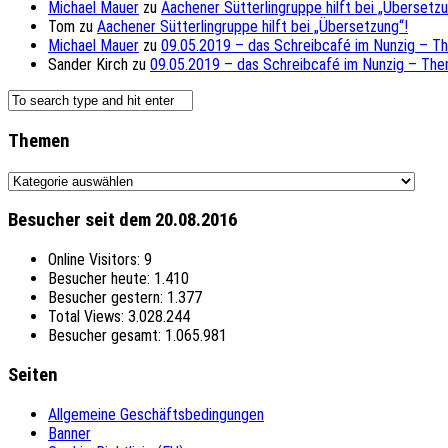
Michael Mauer
zu
Aachener Sütterlingruppe hilft bei „Übersetzu
Tom
zu
Aachener Sütterlingruppe hilft bei „Übersetzung“!
Michael Mauer
zu
09.05.2019 – das Schreibcafé im Nunzig – T
Sander Kirch
zu
09.05.2019 – das Schreibcafé im Nunzig – The
Themen
Themen
Besucher seit dem 20.08.2016
Online Visitors:
9
Besucher heute:
1.410
Besucher gestern:
1.377
Total Views:
3.028.244
Besucher gesamt:
1.065.981
Seiten
Allgemeine Geschäftsbedingungen
Banner