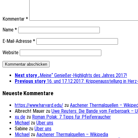
Kommentar
*
Name
*
E-Mail-Adresse
*
Website
Next story
„Meine“ Genießer-Highlights des Jahres 2017!
Previous story
16. und 17.12.2017: Krippenausstellung in Herz
Neueste Kommentare
https://www.harvard.edu/
zu
Aachener Thermalquellen – Wikiped
Albrecht Mauer
zu
Uwe Reuters: Die Bande vom Ferberpark – 
xu de
zu
Roman Polak: 7 Tipps für Pfeifenraucher
Michael
zu
Über uns
Sabine
zu
Über uns
Michael
zu
Aachener Thermalquellen – Wikipedia