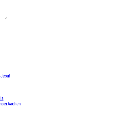
-Jesu!
ia
UnserAachen