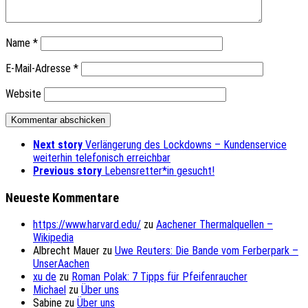
Name
*
E-Mail-Adresse
*
Website
Next story
Verlängerung des Lockdowns – Kundenservice
weiterhin telefonisch erreichbar
Previous story
Lebensretter*in gesucht!
Neueste Kommentare
https://www.harvard.edu/
zu
Aachener Thermalquellen –
Wikipedia
Albrecht Mauer
zu
Uwe Reuters: Die Bande vom Ferberpark –
UnserAachen
xu de
zu
Roman Polak: 7 Tipps für Pfeifenraucher
Michael
zu
Über uns
Sabine
zu
Über uns