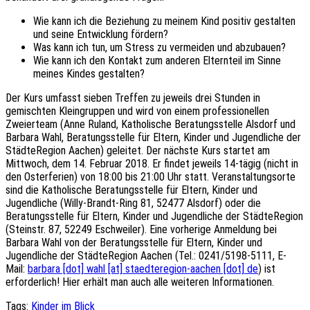
Wie kann ich die Beziehung zu meinem Kind positiv gestalten
und seine Entwicklung fördern?
Was kann ich tun, um Stress zu vermeiden und abzubauen?
Wie kann ich den Kontakt zum anderen Elternteil im Sinne
meines Kindes gestalten?
Der Kurs umfasst sieben Treffen zu jeweils drei Stunden in
gemischten Kleingruppen und wird von einem professionellen
Zweierteam (Anne Ruland, Katholische Beratungsstelle Alsdorf und
Barbara Wahl, Beratungsstelle für Eltern, Kinder und Jugendliche der
StädteRegion Aachen) geleitet. Der nächste Kurs startet am
Mittwoch, dem 14. Februar 2018. Er findet jeweils 14-tägig (nicht in
den Osterferien) von 18:00 bis 21:00 Uhr statt. Veranstaltungsorte
sind die Katholische Beratungsstelle für Eltern, Kinder und
Jugendliche (Willy-Brandt-Ring 81, 52477 Alsdorf) oder die
Beratungsstelle für Eltern, Kinder und Jugendliche der StädteRegion
(Steinstr. 87, 52249 Eschweiler). Eine vorherige Anmeldung bei
Barbara Wahl von der Beratungsstelle für Eltern, Kinder und
Jugendliche der StädteRegion Aachen (Tel.: 0241/5198-5111, E-
Mail:
barbara [dot] wahl [at] staedteregion-aachen [dot] de
) ist
erforderlich! Hier erhält man auch alle weiteren Informationen.
Tags:
Kinder im Blick