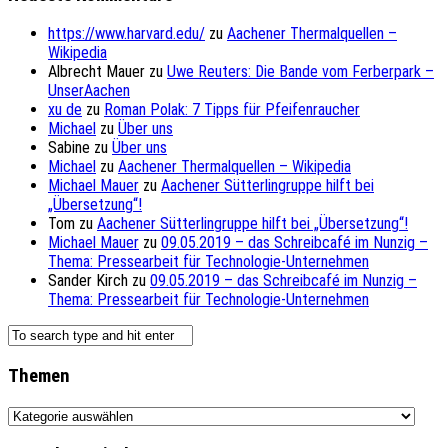
https://www.harvard.edu/
zu
Aachener Thermalquellen –
Wikipedia
Albrecht Mauer
zu
Uwe Reuters: Die Bande vom Ferberpark –
UnserAachen
xu de
zu
Roman Polak: 7 Tipps für Pfeifenraucher
Michael
zu
Über uns
Sabine
zu
Über uns
Michael
zu
Aachener Thermalquellen – Wikipedia
Michael Mauer
zu
Aachener Sütterlingruppe hilft bei
„Übersetzung“!
Tom
zu
Aachener Sütterlingruppe hilft bei „Übersetzung“!
Michael Mauer
zu
09.05.2019 – das Schreibcafé im Nunzig –
Thema: Pressearbeit für Technologie-Unternehmen
Sander Kirch
zu
09.05.2019 – das Schreibcafé im Nunzig –
Thema: Pressearbeit für Technologie-Unternehmen
Themen
Themen