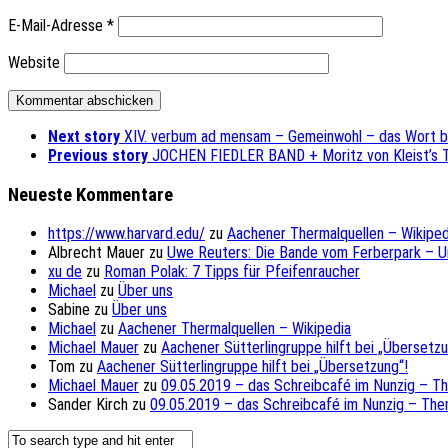
E-Mail-Adresse
*
Website
Next story
XIV. verbum ad mensam – Gemeinwohl – das Wort b
Previous story
JOCHEN FIEDLER BAND + Moritz von Kleist’s
Neueste Kommentare
https://www.harvard.edu/
zu
Aachener Thermalquellen – Wikiped
Albrecht Mauer
zu
Uwe Reuters: Die Bande vom Ferberpark – 
xu de
zu
Roman Polak: 7 Tipps für Pfeifenraucher
Michael
zu
Über uns
Sabine
zu
Über uns
Michael
zu
Aachener Thermalquellen – Wikipedia
Michael Mauer
zu
Aachener Sütterlingruppe hilft bei „Übersetzu
Tom
zu
Aachener Sütterlingruppe hilft bei „Übersetzung“!
Michael Mauer
zu
09.05.2019 – das Schreibcafé im Nunzig – T
Sander Kirch
zu
09.05.2019 – das Schreibcafé im Nunzig – The