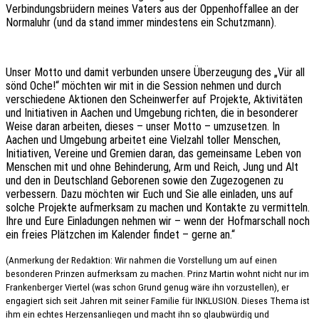
Verbindungsbrüdern meines Vaters aus der Oppenhoffallee an der
Normaluhr (und da stand immer mindestens ein Schutzmann).
Unser Motto und damit verbunden unsere Überzeugung des „Vür all
sönd Oche!“ möchten wir mit in die Session nehmen und durch
verschiedene Aktionen den Scheinwerfer auf Projekte, Aktivitäten
und Initiativen in Aachen und Umgebung richten, die in besonderer
Weise daran arbeiten, dieses – unser Motto – umzusetzen. In
Aachen und Umgebung arbeitet eine Vielzahl toller Menschen,
Initiativen, Vereine und Gremien daran, das gemeinsame Leben von
Menschen mit und ohne Behinderung, Arm und Reich, Jung und Alt
und den in Deutschland Geborenen sowie den Zugezogenen zu
verbessern. Dazu möchten wir Euch und Sie alle einladen, uns auf
solche Projekte aufmerksam zu machen und Kontakte zu vermitteln.
Ihre und Eure Einladungen nehmen wir – wenn der Hofmarschall noch
ein freies Plätzchen im Kalender findet – gerne an.“
(Anmerkung der Redaktion: Wir nahmen die Vorstellung um auf einen
besonderen Prinzen aufmerksam zu machen. Prinz Martin wohnt nicht nur im
Frankenberger Viertel (was schon Grund genug wäre ihn vorzustellen), er
engagiert sich seit Jahren mit seiner Familie für INKLUSION. Dieses Thema ist
ihm ein echtes Herzensanliegen und macht ihn so glaubwürdig und