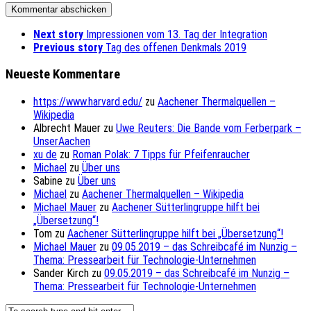
Next story
Impressionen vom 13. Tag der Integration
Previous story
Tag des offenen Denkmals 2019
Neueste Kommentare
https://www.harvard.edu/
zu
Aachener Thermalquellen –
Wikipedia
Albrecht Mauer
zu
Uwe Reuters: Die Bande vom Ferberpark –
UnserAachen
xu de
zu
Roman Polak: 7 Tipps für Pfeifenraucher
Michael
zu
Über uns
Sabine
zu
Über uns
Michael
zu
Aachener Thermalquellen – Wikipedia
Michael Mauer
zu
Aachener Sütterlingruppe hilft bei
„Übersetzung“!
Tom
zu
Aachener Sütterlingruppe hilft bei „Übersetzung“!
Michael Mauer
zu
09.05.2019 – das Schreibcafé im Nunzig –
Thema: Pressearbeit für Technologie-Unternehmen
Sander Kirch
zu
09.05.2019 – das Schreibcafé im Nunzig –
Thema: Pressearbeit für Technologie-Unternehmen