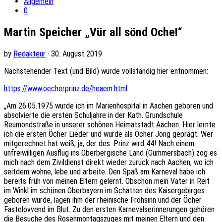
Allgemein
0
Martin Speicher „Vür all sönd Oche!“
by
Redakteur
· 30. August 2019
Nachstehender Text (und Bild) wurde vollständig hier entnommen:
https://www.oecherprinz.de/heaem.html
„Am 26.05.1975 wurde ich im Marienhospital in Aachen geboren und
absolvierte die ersten Schuljahre in der Kath. Grundschule
Reumondstraße in unserer schönen Heimatstadt Aachen. Hier lernte
ich die ersten Öcher Lieder und wurde als Öcher Jong geprägt. Wer
mitgerechnet hat weiß; ja, der des. Prinz wird 44! Nach einem
unfreiwilligen Ausflug ins Oberbergische Land (Gummersbach) zog es
mich nach dem Zivildienst direkt wieder zurück nach Aachen, wo ich
seitdem wohne, lebe und arbeite. Den Spaß am Karneval habe ich
bereits früh von meinen Eltern gelernt. Obschon mein Vater in Reit
im Winkl im schönen Oberbayern im Schatten des Kaisergebirges
geboren wurde, lagen ihm der rheinische Frohsinn und der Öcher
Fastelovvend im Blut. Zu den ersten Karnevalserinnerungen gehören
die Besuche des Rosenmontagszuges mit meinen Eltern und den