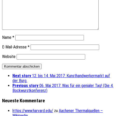
Name
*
E-Mail-Adresse
*
Website
Next story
12. bis 14. Mai 2017: Kunsthandwerkermarkt auf
der Burg.
Previous story
06. Mai 2017: Was für ein genialer Tag! (Die 4.
Bockwurstkonferenz)
Neueste Kommentare
https://www.harvard.edu/
zu
Aachener Thermalquellen –
Wikipedia