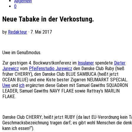
Allgemein
0
Neue Tabake in der Verkostung.
by
Redakteur
· 7. Mai 2017
Uwe im Genußmodus.
Zur gestrigen 4. Bockwurstkonferenz im
Insulaner
spendete
Dieter
Jurewicz
vom
Pfeifenstudio Jurewicz
den Danske Club Ruby (hieß
früher CHERRY), den Danske Club BLUE SAMBUCA (heißt jetzt
OCEAN BLUE) und eine Kiste bester Zigarren NEUMARKT SPECIAL.
Uwe
und
ich
ergänzten diese Gaben mit Samuel Gawiths SQUADRON
LEADER, Samuel Gawiths NAVY FLAKE sowie Rattray’s MARLIN
FLAKE.
Danske Club CHERRY; heißt jetzt RUBY (da laut EU-Verordnung kein T
Geschmacksbezeichnung tragen darf; es gibt wohl Menschen die denk
kann ich essen!“).