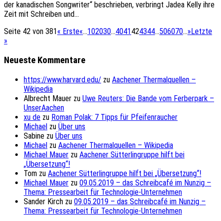
der kanadischen Songwriter“ beschrieben, verbringt Jadea Kelly ihre
Zeit mit Schreiben und...
Seite 42 von 381
« Erste
«
...
10
20
30
...
40
41
42
43
44
...
50
60
70
...
»
Letzte
»
Neueste Kommentare
https://www.harvard.edu/
zu
Aachener Thermalquellen –
Wikipedia
Albrecht Mauer
zu
Uwe Reuters: Die Bande vom Ferberpark –
UnserAachen
xu de
zu
Roman Polak: 7 Tipps für Pfeifenraucher
Michael
zu
Über uns
Sabine
zu
Über uns
Michael
zu
Aachener Thermalquellen – Wikipedia
Michael Mauer
zu
Aachener Sütterlingruppe hilft bei
„Übersetzung“!
Tom
zu
Aachener Sütterlingruppe hilft bei „Übersetzung“!
Michael Mauer
zu
09.05.2019 – das Schreibcafé im Nunzig –
Thema: Pressearbeit für Technologie-Unternehmen
Sander Kirch
zu
09.05.2019 – das Schreibcafé im Nunzig –
Thema: Pressearbeit für Technologie-Unternehmen