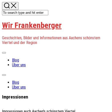
Skip
to
content
Wir Frankenberger
Geschichten, Bilder und Informationen aus Aachens schönstem
Viertel und der Region
Expand
Menu
Current
Blog
Page:
Über uns
Expand
Menu
Current
Blog
Page:
Über uns
Impressionen
Impressionen auch Aachen's schönstem Viertel