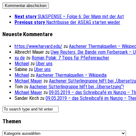
Next story
SUkSPENSE – Folge 6: Der Mann mit der Axt
Previous story
Nachtbusse der ASEAG starten wieder
Neueste Kommentare
https://www.harvard.edu/
zu
Aachener Thermalquellen – Wikiped
Albrecht Mauer
zu
Uwe Reuters: Die Bande vom Ferberpark – 
xu de
zu
Roman Polak: 7 Tipps für Pfeifenraucher
Michael
zu
Über uns
Sabine
zu
Über uns
Michael
zu
Aachener Thermalquellen – Wikipedia
Michael Mauer
zu
Aachener Sütterlingruppe hilft bei „Übersetzu
Tom
zu
Aachener Sütterlingruppe hilft bei „Übersetzung“!
Michael Mauer
zu
09.05.2019 – das Schreibcafé im Nunzig – T
Sander Kirch
zu
09.05.2019 – das Schreibcafé im Nunzig – The
Themen
Themen