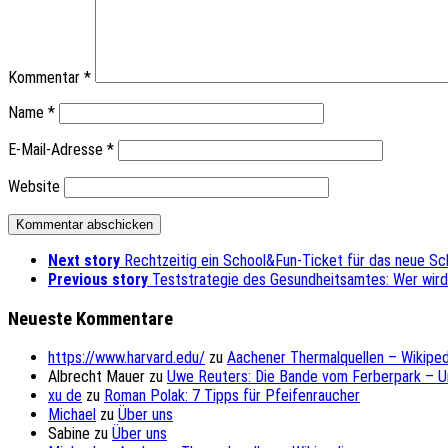
Kommentar
*
Name
*
E-Mail-Adresse
*
Website
Next story
Rechtzeitig ein School&Fun-Ticket für das neue Sc
Previous story
Teststrategie des Gesundheitsamtes: Wer wir
Neueste Kommentare
https://www.harvard.edu/
zu
Aachener Thermalquellen – Wikiped
Albrecht Mauer
zu
Uwe Reuters: Die Bande vom Ferberpark – 
xu de
zu
Roman Polak: 7 Tipps für Pfeifenraucher
Michael
zu
Über uns
Sabine
zu
Über uns