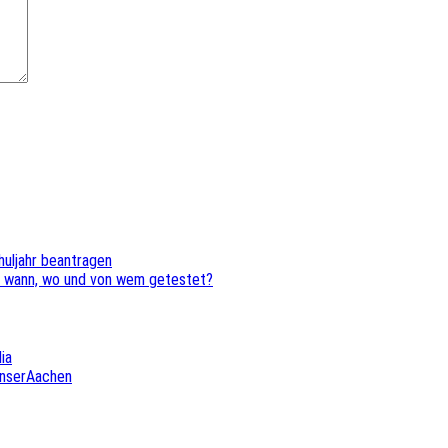
huljahr beantragen
d wann, wo und von wem getestet?
ia
UnserAachen