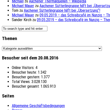
Michael
zu
Aachener Thermalquellen – Wikipedia
Michael Mauer
zu
Aachener Sütterlingruppe hilft bei „Übersetzu
Tom
zu
Aachener Sütterlingruppe hilft bei „Übersetzung“!
Michael Mauer
zu
09.05.2019 – das Schreibcafé im Nunzig – T
Sander Kirch
zu
09.05.2019 – das Schreibcafé im Nunzig – The
Themen
Themen
Besucher seit dem 20.08.2016
Online Visitors:
4
Besucher heute:
1.342
Besucher gestern:
1.377
Total Views:
3.028.130
Besucher gesamt:
1.065.913
Seiten
Allgemeine Geschäftsbedingungen