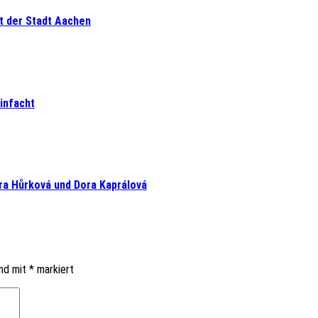
at der Stadt Aachen
infacht
ára Hůrková und Dora Kaprálová
ind mit
*
markiert