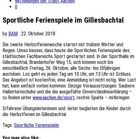
Mitteilungen der Stadt Aachen
0
Sportliche Ferienspiele im Gillesbachtal
by
BAM
· 22. Oktober 2018
Die zweite Herbstferienwoche startet mit trübem Wetter und
Regen. Umso besser, dass heute die Sportlichen Ferienspiele des
städtischen Fachbereichs Sport gestartet sind. In der Sporthalle im
Gillesbachtal, Branderhofer Weg 15, sich können noch bis
einschließlich Freitag, 26. Oktober, alle Sechs- bis Elfjährigen
austoben. Los geht es jeden Tag um 10 Uhr, um 13 Uhr ist Schluss.
Das Angebot ist kostenfrei, eine Anmeldung ist nicht nötig. Wer Lust
hat, kann einfach vorbei kommen. Einzige Voraussetzungen: Saubere
Hallenturnschuhe und die die ausgefüllte Einverständniserklärung –
zu finden unter
www.aachen.de/sport
, rechte Spalte – mitbringen.
Erfahrene Übungsleiterinnen und -leiter begleiten die Kinder durch
die Herbstferien im Gillesbachtal.
Tags:
Sportliche Ferienspiele
You may also like...