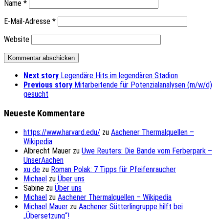
Name
*
E-Mail-Adresse
*
Website
Next story
Legendäre Hits im legendären Stadion
Previous story
Mitarbeitende für Potenzialanalysen (m/w/d)
gesucht
Neueste Kommentare
https://www.harvard.edu/
zu
Aachener Thermalquellen –
Wikipedia
Albrecht Mauer
zu
Uwe Reuters: Die Bande vom Ferberpark –
UnserAachen
xu de
zu
Roman Polak: 7 Tipps für Pfeifenraucher
Michael
zu
Über uns
Sabine
zu
Über uns
Michael
zu
Aachener Thermalquellen – Wikipedia
Michael Mauer
zu
Aachener Sütterlingruppe hilft bei
„Übersetzung“!