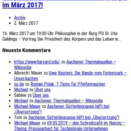
im März 2017!
Archiv
2. März 2017
16. März 2017 um 19:00 Uhr Philosophie in der Burg PD Dr. Ute
Gahlings – Vortrag Die Privatheit des Körpers und das Leben in...
Neueste Kommentare
https://www.harvard.edu/
zu
Aachener Thermalquellen –
Wikipedia
Albrecht Mauer
zu
Uwe Reuters: Die Bande vom Ferberpark –
UnserAachen
xu de
zu
Roman Polak: 7 Tipps für Pfeifenraucher
Michael
zu
Über uns
Sabine
zu
Über uns
Michael
zu
Aachener Thermalquellen – Wikipedia
Michael Mauer
zu
Aachener Sütterlingruppe hilft bei
„Übersetzung“!
Tom
zu
Aachener Sütterlingruppe hilft bei „Übersetzung“!
Michael Mauer
zu
09.05.2019 – das Schreibcafé im Nunzig –
Thema: Pressearbeit für Technologie-Unternehmen