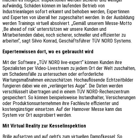
aufwändig, Schäden können im laufenden Betrieb von
Industrieanlagen sofort erkannt und behoben werden, Expertinnen
und Experten von überall her zugeschaltet werden. In der Ausbildung
werden Trainings virtuell absolviert. „Gemäß unserem Messe-Motto
‚Be ahead of risk‘ unterstützen wir unsere Kunden und
Mitarbeitenden dabei, noch sicherer, schneller und effizienter zu
arbeiten“, sagt Silvio Konrad, Geschäftsführer TÜV NORD Systems.
Expertenwissen dort, wo es gebraucht wird
Mit der Software „TÜV NORD live-expert“ können Kunden ihre
Spezialisten per Video-Livestream zu jedem Ort der Welt zuschalten,
um Schadensfälle zu untersuchen oder erforderliche
Wartungsmaßnahmen einzuschätzen. Hochauflösende Echtzeitbilder
fungieren dabei wie ein „verlängertes Auge“. Die Daten werden
verschlüsselt übertragen und in einem TÜV NORD-Rechenzentrum
gespeichert. So können beispielsweise Instandhalter, Versicherungen
oder Produktionsunternehmen ihre Fachleute effizienter und
kostengünstiger einsetzen. Auf der Hannover Messe kann das
System vor Ort ausprobiert werden.
Mit Virtual Reality zur Kesselinspektion
Brille aufsetzen und auf geht’s zum virtuellen Dampfkessel: So