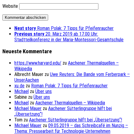
Website
Next story
Roman Polak: 7 Tipps für Pfeifenraucher
Previous story
20. März 2019 ab 17.00 Uhr:
Stadtteilkonferenz in der Maria-Montessori-Gesamtschule
Neueste Kommentare
https://www.harvard.edu/
zu
Aachener Thermalquellen –
Wikipedia
Albrecht Mauer
zu
Uwe Reuters: Die Bande vom Ferberpark –
UnserAachen
xu de
zu
Roman Polak: 7 Tipps für Pfeifenraucher
Michael
zu
Über uns
Sabine
zu
Über uns
Michael
zu
Aachener Thermalquellen – Wikipedia
Michael Mauer
zu
Aachener Sütterlingruppe hilft bei
„Übersetzung“!
Tom
zu
Aachener Sütterlingruppe hilft bei „Übersetzung“!
Michael Mauer
zu
09.05.2019 – das Schreibcafé im Nunzig –
Thema: Pressearbeit für Technologie-Unternehmen