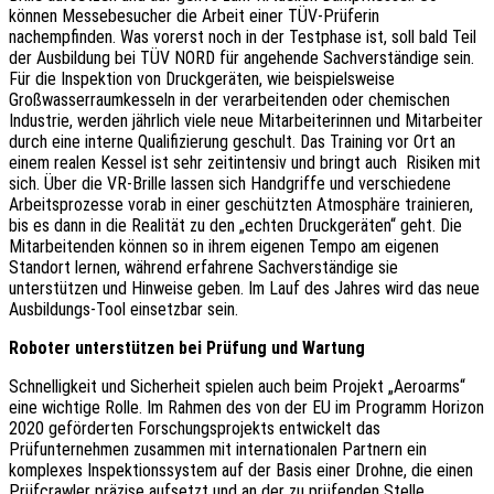
können Messebesucher die Arbeit einer TÜV-Prüferin
nachempfinden. Was vorerst noch in der Testphase ist, soll bald Teil
der Ausbildung bei TÜV NORD für angehende Sachverständige sein.
Für die Inspektion von Druckgeräten, wie beispielsweise
Großwasserraumkesseln in der verarbeitenden oder chemischen
Industrie, werden jährlich viele neue Mitarbeiterinnen und Mitarbeiter
durch eine interne Qualifizierung geschult. Das Training vor Ort an
einem realen Kessel ist sehr zeitintensiv und bringt auch Risiken mit
sich. Über die VR-Brille lassen sich Handgriffe und verschiedene
Arbeitsprozesse vorab in einer geschützten Atmosphäre trainieren,
bis es dann in die Realität zu den „echten Druckgeräten“ geht. Die
Mitarbeitenden können so in ihrem eigenen Tempo am eigenen
Standort lernen, während erfahrene Sachverständige sie
unterstützen und Hinweise geben. Im Lauf des Jahres wird das neue
Ausbildungs-Tool einsetzbar sein.
Roboter unterstützen bei Prüfung und Wartung
Schnelligkeit und Sicherheit spielen auch beim Projekt „Aeroarms“
eine wichtige Rolle. Im Rahmen des von der EU im Programm Horizon
2020 geförderten Forschungsprojekts entwickelt das
Prüfunternehmen zusammen mit internationalen Partnern ein
komplexes Inspektionssystem auf der Basis einer Drohne, die einen
Prüfcrawler präzise aufsetzt und an der zu prüfenden Stelle