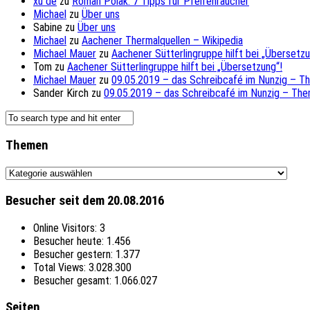
xu de
zu
Roman Polak: 7 Tipps für Pfeifenraucher
Michael
zu
Über uns
Sabine
zu
Über uns
Michael
zu
Aachener Thermalquellen – Wikipedia
Michael Mauer
zu
Aachener Sütterlingruppe hilft bei „Übersetzu
Tom
zu
Aachener Sütterlingruppe hilft bei „Übersetzung“!
Michael Mauer
zu
09.05.2019 – das Schreibcafé im Nunzig – T
Sander Kirch
zu
09.05.2019 – das Schreibcafé im Nunzig – The
Themen
Themen
Besucher seit dem 20.08.2016
Online Visitors:
3
Besucher heute:
1.456
Besucher gestern:
1.377
Total Views:
3.028.300
Besucher gesamt:
1.066.027
Seiten