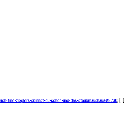
reich-tine-zieglers-spinnst-du-schon-und-das-staubmaushau&#8230
; […]