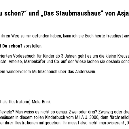
 Du schon?“ und „Das Staubmaushaus“ von Asja
Z
ihren Weg zu mir gefunden haben, kann ich sie Euch heute freudigst an
t Du schon?
vorstellen.
ustrierten Vorlesebuch für Kinder ab 3 Jahren geht es um die kleine Kreu
 nicht. Ameise, Marienkäfer und Co. auf der Wiese lachen sie deshalb sc
iesem wundervollem Mutmachbuch über das Anderssein.
 als Illustratorin) Mele Brink.
viele? Man weiss es nicht so genau. Zwei oder drei? Zwanzig oder dre
bmäusen in diesem tollen Kinderbuch vom M.I.A.U. 3000, dem fürchterli
ner ihrer Illustrationen mitgegeben. Ihr müsst also nicht improvisieren!