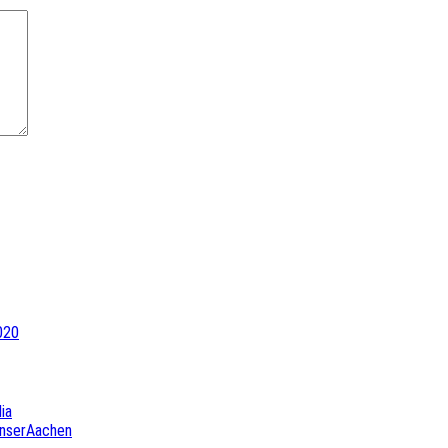
020
ia
UnserAachen