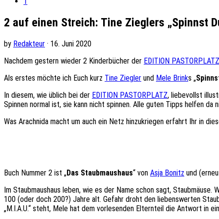
1
2 auf einen Streich: Tine Zieglers „Spinnst
by
Redakteur
· 16. Juni 2020
Nachdem gestern wieder 2 Kinderbücher der
EDITION PASTORPLAT
Als erstes möchte ich Euch kurz
Tine Ziegler
und
Mele Brink
s „
Spinns
In diesem, wie üblich bei der
EDITION PASTORPLATZ
, liebevollst ill
Spinnen normal ist, sie kann nicht spinnen. Alle guten Tipps helfen da
Was Arachnida macht um auch ein Netz hinzukriegen erfahrt Ihr in d
Buch Nummer 2 ist „
Das Staubmaushaus
“ von
Asja Bonitz
und (erneut
Im Staubmaushaus leben, wie es der Name schon sagt, Staubmäuse. Wie
100 (oder doch 200?) Jahre alt. Gefahr droht den liebenswerten Stau
„M.I.A.U.“ steht, Mele hat dem vorlesenden Elternteil die Antwort in ei