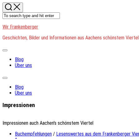
Skip
to
content
Wir Frankenberger
Geschichten, Bilder und Informationen aus Aachens schönstem Viertel
Expand
Menu
Blog
Über uns
Expand
Menu
Blog
Über uns
Impressionen
Impressionen auch Aachen's schönstem Viertel
Buchempfehlungen
/
Lesenswertes aus dem Frankenberger Vier