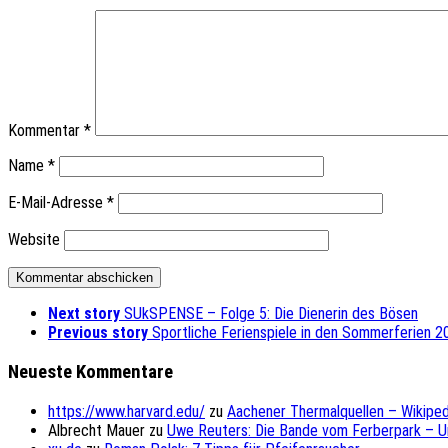
Kommentar
*
Name
*
E-Mail-Adresse
*
Website
Next story
SUkSPENSE – Folge 5: Die Dienerin des Bösen
Previous story
Sportliche Ferienspiele in den Sommerferien 2
Neueste Kommentare
https://www.harvard.edu/
zu
Aachener Thermalquellen – Wikiped
Albrecht Mauer
zu
Uwe Reuters: Die Bande vom Ferberpark – 