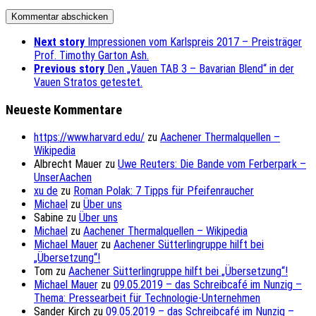
Next story
Impressionen vom Karlspreis 2017 – Preisträger
Prof. Timothy Garton Ash.
Previous story
Den „Vauen TAB 3 – Bavarian Blend“ in der
Vauen Stratos getestet.
Neueste Kommentare
https://www.harvard.edu/
zu
Aachener Thermalquellen –
Wikipedia
Albrecht Mauer
zu
Uwe Reuters: Die Bande vom Ferberpark –
UnserAachen
xu de
zu
Roman Polak: 7 Tipps für Pfeifenraucher
Michael
zu
Über uns
Sabine
zu
Über uns
Michael
zu
Aachener Thermalquellen – Wikipedia
Michael Mauer
zu
Aachener Sütterlingruppe hilft bei
„Übersetzung“!
Tom
zu
Aachener Sütterlingruppe hilft bei „Übersetzung“!
Michael Mauer
zu
09.05.2019 – das Schreibcafé im Nunzig –
Thema: Pressearbeit für Technologie-Unternehmen
Sander Kirch
zu
09.05.2019 – das Schreibcafé im Nunzig –