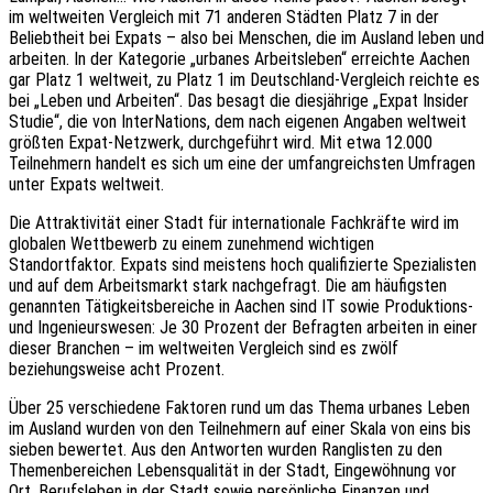
im weltweiten Vergleich mit 71 anderen Städten Platz 7 in der
Beliebtheit bei Expats – also bei Menschen, die im Ausland leben und
arbeiten. In der Kategorie „urbanes Arbeitsleben“ erreichte Aachen
gar Platz 1 weltweit, zu Platz 1 im Deutschland-Vergleich reichte es
bei „Leben und Arbeiten“. Das besagt die diesjährige „Expat Insider
Studie“, die von InterNations, dem nach eigenen Angaben weltweit
größten Expat-Netzwerk, durchgeführt wird. Mit etwa 12.000
Teilnehmern handelt es sich um eine der umfangreichsten Umfragen
unter Expats weltweit.
Die Attraktivität einer Stadt für internationale Fachkräfte wird im
globalen Wettbewerb zu einem zunehmend wichtigen
Standortfaktor. Expats sind meistens hoch qualifizierte Spezialisten
und auf dem Arbeitsmarkt stark nachgefragt. Die am häufigsten
genannten Tätigkeitsbereiche in Aachen sind IT sowie Produktions-
und Ingenieurswesen: Je 30 Prozent der Befragten arbeiten in einer
dieser Branchen – im weltweiten Vergleich sind es zwölf
beziehungsweise acht Prozent.
Über 25 verschiedene Faktoren rund um das Thema urbanes Leben
im Ausland wurden von den Teilnehmern auf einer Skala von eins bis
sieben bewertet. Aus den Antworten wurden Ranglisten zu den
Themenbereichen Lebensqualität in der Stadt, Eingewöhnung vor
Ort, Berufsleben in der Stadt sowie persönliche Finanzen und