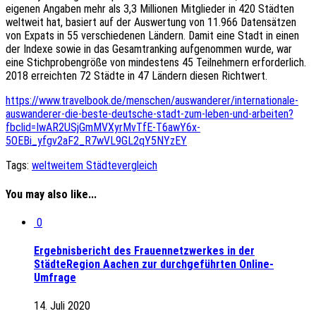
eigenen Angaben mehr als 3,3 Millionen Mitglieder in 420 Städten
weltweit hat, basiert auf der Auswertung von 11.966 Datensätzen
von Expats in 55 verschiedenen Ländern. Damit eine Stadt in einen
der Indexe sowie in das Gesamtranking aufgenommen wurde, war
eine Stichprobengröße von mindestens 45 Teilnehmern erforderlich.
2018 erreichten 72 Städte in 47 Ländern diesen Richtwert.
https://www.travelbook.de/menschen/auswanderer/internationale-
auswanderer-die-beste-deutsche-stadt-zum-leben-und-arbeiten?
fbclid=IwAR2USjGmMVXyrMvTfE-T6awY6x-
5OEBi_yfgv2aF2_R7wVL9GL2qY5NYzEY
Tags:
weltweitem Städtevergleich
You may also like...
0
Ergebnisbericht des Frauennetzwerkes in der
StädteRegion Aachen zur durchgeführten Online-
Umfrage
14. Juli 2020