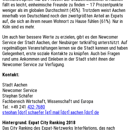
fällt es leicht, einheimische Freunde zu finden – 17 Prozentpunkte
weniger als im globalen Durchschnitt (45%). Trotzdem weist Aachen
innerhalb von Deutschland noch den zweitgrößten Anteil an Expats
auf, die sich an ihrem neuen Wohnort zu Hause fühlen (61%). Nur in
Köln sind es mehr.
Um auch hier bessere Werte zu erzielen, gibt es den Newcomer
Service der Stadt Aachen, der Neubürger tatkräftig unterstützt. Auf
regelmäßigen Veranstaltungen lernen sie die Stadt kennen und haben
Gelegenheit, erste soziale Kontakte zu knüpfen. Auch bei Fragen
rund ums Ankommen und Einleben in der Stadt steht ihnen der
Newcomer Service zur Verfügung.
Kontakt:
Stadt Aachen
Newcomer Service
Stephan Schäfer
Fachbereich Wirtschaft, Wissenschaft und Europa
Tel.: +49 241
432-7680
stephan [dot] schaefer [at] mail [dot] aachen [dot] de
Hintergrund: Expat City Ranking 2018
Das City Ranking des Expat-Netzwerks InterNations, das nach