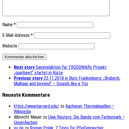
Name
*
E-Mail-Adresse
*
Website
Next story
Sammelaktion für TRODDWARs Projekt
„querbeet“ startet in Kürze
Previous story
23.11.2018 in Burg Frankenberg: „Brubeck,
Mulligan and beyond“ – Sounds like a Trio
Neueste Kommentare
https://www.harvard.edu/
zu
Aachener Thermalquellen –
Wikipedia
Albrecht Mauer
zu
Uwe Reuters: Die Bande vom Ferberpark –
UnserAachen
xu de
zu
Roman Polak: 7 Tipps für Pfeifenraucher