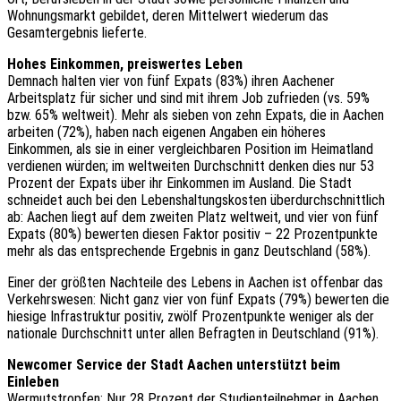
Wohnungsmarkt gebildet, deren Mittelwert wiederum das
Gesamtergebnis lieferte.
Hohes Einkommen, preiswertes Leben
Demnach halten vier von fünf Expats (83%) ihren Aachener
Arbeitsplatz für sicher und sind mit ihrem Job zufrieden (vs. 59%
bzw. 65% weltweit). Mehr als sieben von zehn Expats, die in Aachen
arbeiten (72%), haben nach eigenen Angaben ein höheres
Einkommen, als sie in einer vergleichbaren Position im Heimatland
verdienen würden; im weltweiten Durchschnitt denken dies nur 53
Prozent der Expats über ihr Einkommen im Ausland. Die Stadt
schneidet auch bei den Lebenshaltungskosten überdurchschnittlich
ab: Aachen liegt auf dem zweiten Platz weltweit, und vier von fünf
Expats (80%) bewerten diesen Faktor positiv – 22 Prozentpunkte
mehr als das entsprechende Ergebnis in ganz Deutschland (58%).
Einer der größten Nachteile des Lebens in Aachen ist offenbar das
Verkehrswesen: Nicht ganz vier von fünf Expats (79%) bewerten die
hiesige Infrastruktur positiv, zwölf Prozentpunkte weniger als der
nationale Durchschnitt unter allen Befragten in Deutschland (91%).
Newcomer Service der Stadt Aachen unterstützt beim
Einleben
Wermutstropfen: Nur 28 Prozent der Studienteilnehmer in Aachen