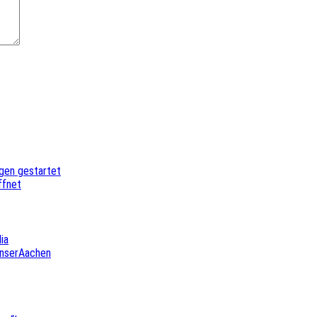
ngen gestartet
öffnet
ia
UnserAachen