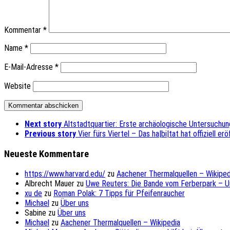
Kommentar
*
Name
*
E-Mail-Adresse
*
Website
Next story
Altstadtquartier: Erste archäologische Untersuchu
Previous story
Vier fürs Viertel – Das ha|bi|tat hat offiziell er
Neueste Kommentare
https://www.harvard.edu/
zu
Aachener Thermalquellen – Wikiped
Albrecht Mauer
zu
Uwe Reuters: Die Bande vom Ferberpark – 
xu de
zu
Roman Polak: 7 Tipps für Pfeifenraucher
Michael
zu
Über uns
Sabine
zu
Über uns
Michael
zu
Aachener Thermalquellen – Wikipedia