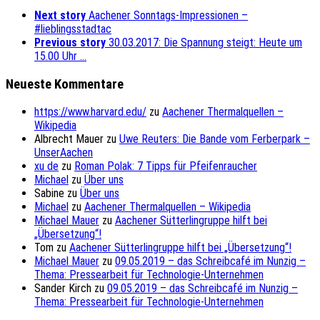
Next story
Aachener Sonntags-Impressionen –
#lieblingsstadtac
Previous story
30.03.2017: Die Spannung steigt: Heute um
15.00 Uhr …
Neueste Kommentare
https://www.harvard.edu/
zu
Aachener Thermalquellen –
Wikipedia
Albrecht Mauer
zu
Uwe Reuters: Die Bande vom Ferberpark –
UnserAachen
xu de
zu
Roman Polak: 7 Tipps für Pfeifenraucher
Michael
zu
Über uns
Sabine
zu
Über uns
Michael
zu
Aachener Thermalquellen – Wikipedia
Michael Mauer
zu
Aachener Sütterlingruppe hilft bei
„Übersetzung“!
Tom
zu
Aachener Sütterlingruppe hilft bei „Übersetzung“!
Michael Mauer
zu
09.05.2019 – das Schreibcafé im Nunzig –
Thema: Pressearbeit für Technologie-Unternehmen
Sander Kirch
zu
09.05.2019 – das Schreibcafé im Nunzig –
Thema: Pressearbeit für Technologie-Unternehmen