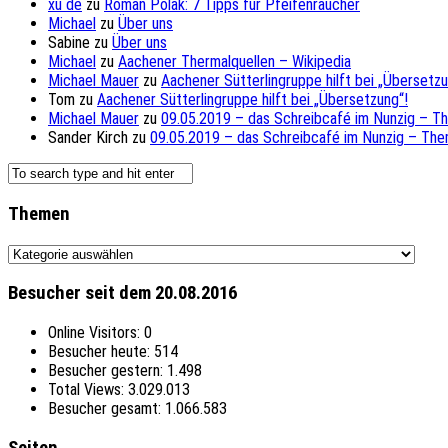
xu de
zu
Roman Polak: 7 Tipps für Pfeifenraucher
Michael
zu
Über uns
Sabine
zu
Über uns
Michael
zu
Aachener Thermalquellen – Wikipedia
Michael Mauer
zu
Aachener Sütterlingruppe hilft bei „Übersetzu
Tom
zu
Aachener Sütterlingruppe hilft bei „Übersetzung“!
Michael Mauer
zu
09.05.2019 – das Schreibcafé im Nunzig – T
Sander Kirch
zu
09.05.2019 – das Schreibcafé im Nunzig – The
Themen
Themen
Besucher seit dem 20.08.2016
Online Visitors:
0
Besucher heute:
514
Besucher gestern:
1.498
Total Views:
3.029.013
Besucher gesamt:
1.066.583
Seiten