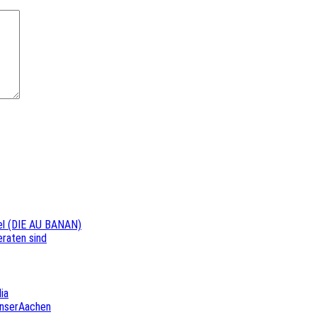
pel (DIE AU BANAN)
eraten sind
ia
UnserAachen