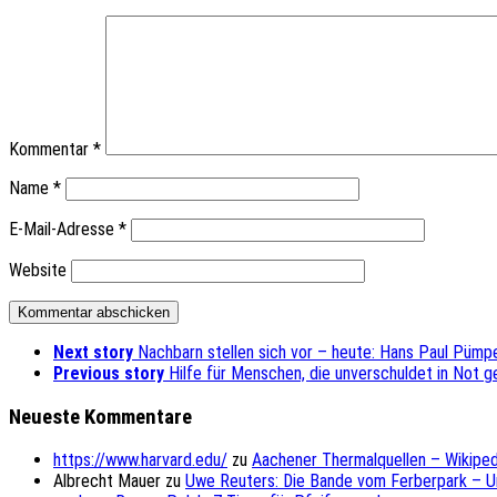
Kommentar
*
Name
*
E-Mail-Adresse
*
Website
Next story
Nachbarn stellen sich vor – heute: Hans Paul Püm
Previous story
Hilfe für Menschen, die unverschuldet in Not g
Neueste Kommentare
https://www.harvard.edu/
zu
Aachener Thermalquellen – Wikiped
Albrecht Mauer
zu
Uwe Reuters: Die Bande vom Ferberpark – 