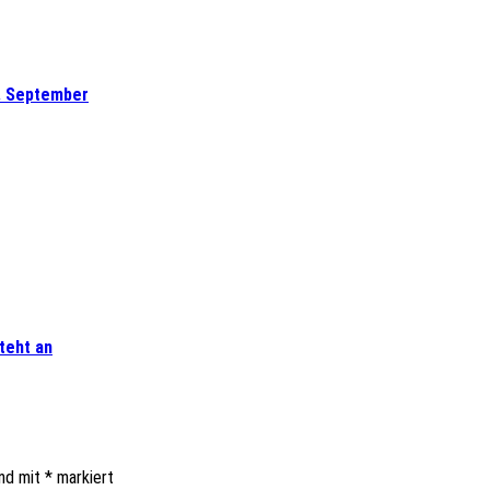
8. September
teht an
ind mit
*
markiert