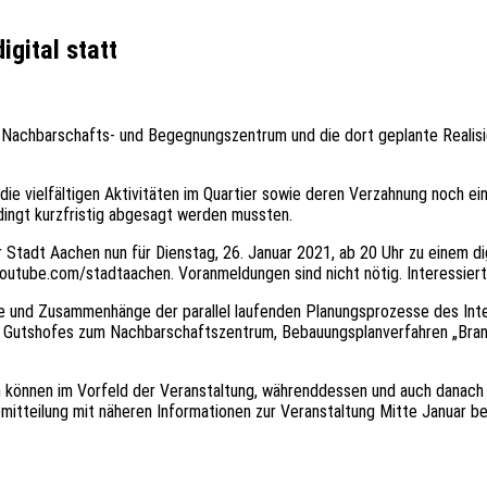
gital statt
 Nachbarschafts- und Begegnungszentrum und die dort geplante Realis
ie vielfältigen Aktivitäten im Quartier sowie deren Verzahnung noch ei
ingt kurzfristig abgesagt werden mussten.
Stadt Aachen nun für Dienstag, 26. Januar 2021, ab 20 Uhr zu einem di
utube.com/stadtaachen. Voranmeldungen sind nicht nötig. Interessierte
le und Zusammenhänge der parallel laufenden Planungsprozesse des Int
des Gutshofes zum Nachbarschaftszentrum, Bebauungsplanverfahren „Br
können im Vorfeld der Veranstaltung, währenddessen und auch danach p
mitteilung mit näheren Informationen zur Veranstaltung Mitte Januar b