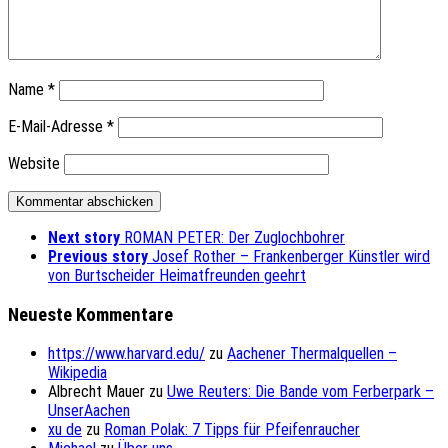
Name
*
E-Mail-Adresse
*
Website
Next story
ROMAN PETER: Der Zuglochbohrer
Previous story
Josef Rother – Frankenberger Künstler wird
von Burtscheider Heimatfreunden geehrt
Neueste Kommentare
https://www.harvard.edu/
zu
Aachener Thermalquellen –
Wikipedia
Albrecht Mauer
zu
Uwe Reuters: Die Bande vom Ferberpark –
UnserAachen
xu de
zu
Roman Polak: 7 Tipps für Pfeifenraucher