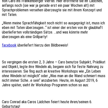
floh Caro ins Frankenberger Viertel. Hier eröffnete sie ihr Lädchen,
anfangs noch (sie war ja gerade erst ein paar Wochen alt) mit
Sprachproblemen versehen überzeugte sie mit ihrem Konzept und
mit Taten.
„Wenn meine Sprachfähigkeit noch nicht so ausgeprägt ist, muss ich
eben mit Taten überzeugen…“ ist einer der ersten von ihr glaubhaft
überlieferten vollständigen Sätze. …und was könnte mehr
überzeugen als eine Grillparty!
facebook
überliefert hierzu den Bildbeweis!
So vergingen die ersten 2, 3 Jahre – Caro benutze Subjekt, Prädikat
und Objekt, legte ihre Windeln ab, begann sich für feste Nahrung zu
interessieren. Sie fing auch an kreative Workshops wie „Ein Leben
ohne Windeln ist möglich“ oder „Was man an die Wand schmiert muss
nicht immer Sche…e sein“ anzubieten. Heute, im August 2019, 6
Jahre später, sieht ihr Workshop-Programm schon so aus:
Caro Conrad aka Caros Lädchen feiert heute ihren/seinen 6.
Geburtstag!