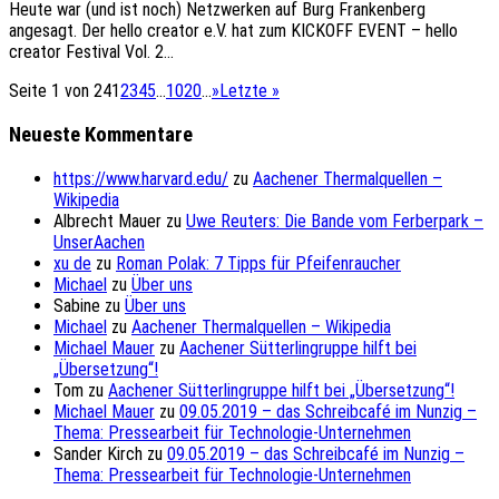
Heute war (und ist noch) Netzwerken auf Burg Frankenberg
angesagt. Der hello creator e.V. hat zum KICKOFF EVENT – hello
creator Festival Vol. 2...
Seite 1 von 24
1
2
3
4
5
...
10
20
...
»
Letzte »
Neueste Kommentare
https://www.harvard.edu/
zu
Aachener Thermalquellen –
Wikipedia
Albrecht Mauer
zu
Uwe Reuters: Die Bande vom Ferberpark –
UnserAachen
xu de
zu
Roman Polak: 7 Tipps für Pfeifenraucher
Michael
zu
Über uns
Sabine
zu
Über uns
Michael
zu
Aachener Thermalquellen – Wikipedia
Michael Mauer
zu
Aachener Sütterlingruppe hilft bei
„Übersetzung“!
Tom
zu
Aachener Sütterlingruppe hilft bei „Übersetzung“!
Michael Mauer
zu
09.05.2019 – das Schreibcafé im Nunzig –
Thema: Pressearbeit für Technologie-Unternehmen
Sander Kirch
zu
09.05.2019 – das Schreibcafé im Nunzig –
Thema: Pressearbeit für Technologie-Unternehmen