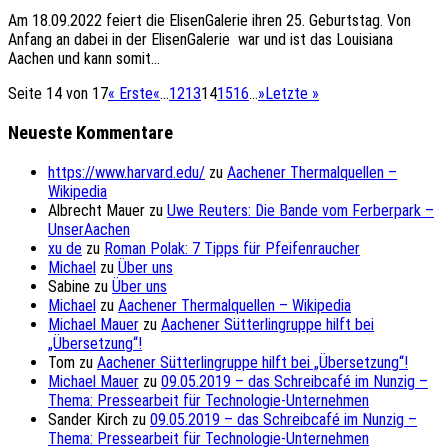
Am 18.09.2022 feiert die ElisenGalerie ihren 25. Geburtstag. Von
Anfang an dabei in der ElisenGalerie war und ist das Louisiana
Aachen und kann somit...
Seite 14 von 17
« Erste
«
...
12
13
14
15
16
...
»
Letzte »
Neueste Kommentare
https://www.harvard.edu/
zu
Aachener Thermalquellen –
Wikipedia
Albrecht Mauer
zu
Uwe Reuters: Die Bande vom Ferberpark –
UnserAachen
xu de
zu
Roman Polak: 7 Tipps für Pfeifenraucher
Michael
zu
Über uns
Sabine
zu
Über uns
Michael
zu
Aachener Thermalquellen – Wikipedia
Michael Mauer
zu
Aachener Sütterlingruppe hilft bei
„Übersetzung“!
Tom
zu
Aachener Sütterlingruppe hilft bei „Übersetzung“!
Michael Mauer
zu
09.05.2019 – das Schreibcafé im Nunzig –
Thema: Pressearbeit für Technologie-Unternehmen
Sander Kirch
zu
09.05.2019 – das Schreibcafé im Nunzig –
Thema: Pressearbeit für Technologie-Unternehmen