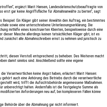
ngetroffen“, ergänzt Marit Hansen, Landesdatenschutzbeauftragte von
 so erst gar keine Angriffsfläche für Abmahnanwälte zu bieten“, sagt
Beispiel: Ein Kläger gibt seiner Anwältin den Auftrag, ein bestimmtes
schale sowie eine unterschriebene Unterlassungserklärung. Die
ng mithilfe eines konstruierten Klienten, beispielsweise durch eine
 dieser Masche allerdings keinen tatsächlichen Kläger gibt, ist es
und zunächst alle Abmahnschreiben ernst zu nehmen und juristisch zu
e Schritt, diesen Verstoß entsprechend zu beheben. Des Weiteren macht
ben damit sinnlos sind. Anschließend sollte eine eigene
ie Verantwortlichen keine Angst haben, erläutert Marit Hansen:
zu gehört auch eine Anhörung des Betriebs durch die verantwortliche
tgestellt wird, trifft die Aufsichtsbehörde angemessene Maßnahmen.
ür unberechtigt halten. Andernfalls ist die festgelegte Summe als
 modifizierten Anforderungen neu auf; bei komplexeren Fällen könne
ge Behörde über die Abmahnung gar nicht informiert.