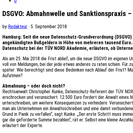
0
DSGVO: Abmahnwelle und Sanktionspraxis – 
by
Redakteur
· 5. September 2018
Hamburg: Seit die neue Datenschutz-Grundverordnung (DSGVO) i
angekündigten Bußgeldern in Höhe von mehreren tausend Euro. 
Datenschutz bei der TÜV NORD Akademie, erläutern, ob Unter
Als am 25. Mai 2018 die Frist ablief, um die neue DSGVO im eigenen
voll von Meldungen, bei der jede etwas anderes zu raten schien. Für
später: Wie berechtigt sind diese Bedenken nach Ablauf der Frist? M
Aufatmen?
Abmahnung – oder doch nicht?
Rechtsanwalt Christopher Kunke, Datenschutz-Referent der TÜV NORD Ak
erschrocken und verunsichert. 12.500 Euro fordert der Anwalt eines M
unterschreiben, um weitere Konsequenzen zu verhindern. Verunsichert
man als Unternehmen ein Anwaltsschreiben und eine damit verbundene A
Grund in Panik zu verfallen“, sagt Kunke. „Der erste Schritt muss imme
gar die geforderte Summe bezahlen“, rät er. Selbst eine kleine Anzah
erläutert der Experte.