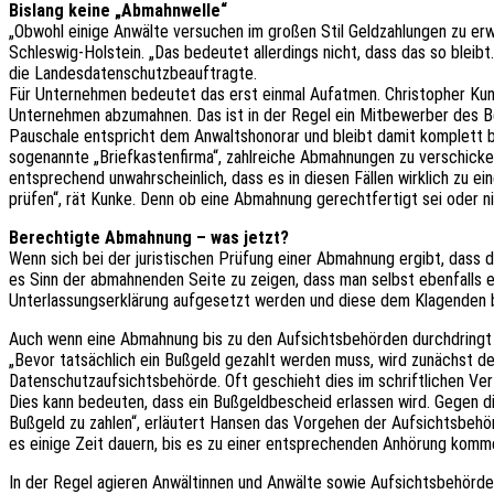
Bislang keine „Abmahnwelle“
„Obwohl einige Anwälte versuchen im großen Stil Geldzahlungen zu erw
Schleswig-Holstein. „Das bedeutet allerdings nicht, dass das so bleibt
die Landesdatenschutzbeauftragte.
Für Unternehmen bedeutet das erst einmal Aufatmen. Christopher Kunke
Unternehmen abzumahnen. Das ist in der Regel ein Mitbewerber des Bet
Pauschale entspricht dem Anwaltshonorar und bleibt damit komplett be
sogenannte „Briefkastenfirma“, zahlreiche Abmahnungen zu verschicken
entsprechend unwahrscheinlich, dass es in diesen Fällen wirklich zu 
prüfen“, rät Kunke. Denn ob eine Abmahnung gerechtfertigt sei oder nic
Berechtigte Abmahnung – was jetzt?
Wenn sich bei der juristischen Prüfung einer Abmahnung ergibt, dass d
es Sinn der abmahnenden Seite zu zeigen, dass man selbst ebenfalls ei
Unterlassungserklärung aufgesetzt werden und diese dem Klagenden 
Auch wenn eine Abmahnung bis zu den Aufsichtsbehörden durchdringt 
„Bevor tatsächlich ein Bußgeld gezahlt werden muss, wird zunächst de
Datenschutzaufsichtsbehörde. Oft geschieht dies im schriftlichen Ve
Dies kann bedeuten, dass ein Bußgeldbescheid erlassen wird. Gegen di
Bußgeld zu zahlen“, erläutert Hansen das Vorgehen der Aufsichtsbehör
es einige Zeit dauern, bis es zu einer entsprechenden Anhörung komm
In der Regel agieren Anwältinnen und Anwälte sowie Aufsichtsbehörde