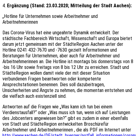
4.
Ergänzung
(Stand: 23.03.2020; Mitteilung der Stadt Aachen):
„Hotline für Unternehmen sowie Arbeitnehmer und
Arbeitnehmerinnen
Das Corona-Virus hat eine ungeahnte Dynamik entwickelt. Der
städtische Fachbereich Wirtschaft, Wissenschaft und Europa bietet
darum jetzt gemeinsam mit der StädteRegion Aachen unter der
Hotline 0241 432-7670 und -7630 gezielt Informationen und
Beratungen für Unternehmen, aber auch für Arbeitnehmer und
Arbeitnehmerinnen an. Die Hotline ist montags bis donnerstags von 8
-bis 16 Uhr sowie freitags von 8 bis 12 Uhr zu erreichen. Stadt und
StädteRegion wollen damit viele der mit dieser Situation
verbundenen Fragen beantworten oder kompetente
Ansprechstationen benennen. Dies soll dazubeitragen,
Unsicherheiten und Ängste zu nehmen, die momentan entstehen und
die vielfach auch existenziell sind.
Antworten auf die Fragen wie „Was kann ich tun bei einem
Verdienstausfall?“ oder „Was muss ich tun, wenn ich auf Leistungen
des Jobcenters angewiesen bin?“ gibt es zudem in einer ebenfalls
von Stadt und StädteRegion entwickelten Broschürefür
Arbeitnehmer und Arbeitnehmerinnen , die als PDF im Internet unter
http://www.aachen.de/DE/stadt_buerger/notfall_informationen/coron