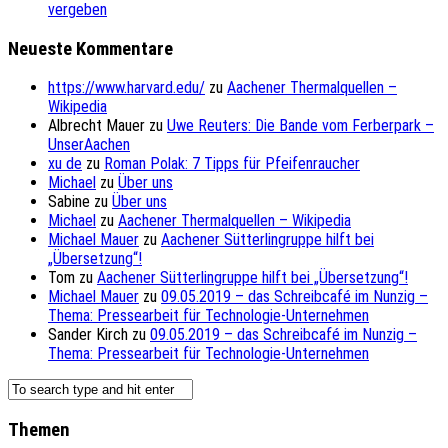
vergeben
Neueste Kommentare
https://www.harvard.edu/
zu
Aachener Thermalquellen –
Wikipedia
Albrecht Mauer
zu
Uwe Reuters: Die Bande vom Ferberpark –
UnserAachen
xu de
zu
Roman Polak: 7 Tipps für Pfeifenraucher
Michael
zu
Über uns
Sabine
zu
Über uns
Michael
zu
Aachener Thermalquellen – Wikipedia
Michael Mauer
zu
Aachener Sütterlingruppe hilft bei
„Übersetzung“!
Tom
zu
Aachener Sütterlingruppe hilft bei „Übersetzung“!
Michael Mauer
zu
09.05.2019 – das Schreibcafé im Nunzig –
Thema: Pressearbeit für Technologie-Unternehmen
Sander Kirch
zu
09.05.2019 – das Schreibcafé im Nunzig –
Thema: Pressearbeit für Technologie-Unternehmen
Themen