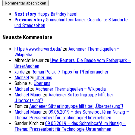
Next story
Happy Birthday hase!
Previous story
Grünschnittcontainer: Geänderte Standorte
und Standzeiten
Neueste Kommentare
https://www.harvard.edu/
zu
Aachener Thermalquellen –
Wikipedia
Albrecht Mauer
zu
Uwe Reuters: Die Bande vom Ferberpark –
UnserAachen
xu de
zu
Roman Polak: 7 Tipps für Pfeifenraucher
Michael
zu
Über uns
Sabine
zu
Über uns
Michael
zu
Aachener Thermalquellen – Wikipedia
Michael Mauer
zu
Aachener Sütterlingruppe hilft bei
„Übersetzung“!
Tom
zu
Aachener Sütterlingruppe hilft bei „Übersetzung“!
Michael Mauer
zu
09.05.2019 – das Schreibcafé im Nunzig –
Thema: Pressearbeit für Technologie-Unternehmen
Sander Kirch
zu
09.05.2019 – das Schreibcafé im Nunzig –
Thema: Pressearbeit für Technologie-Unternehmen