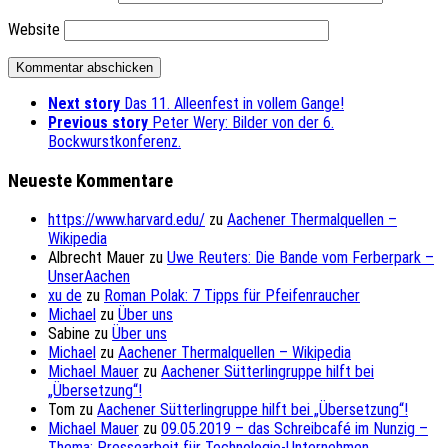
Website
Next story
Das 11. Alleenfest in vollem Gange!
Previous story
Peter Wery: Bilder von der 6.
Bockwurstkonferenz.
Neueste Kommentare
https://www.harvard.edu/
zu
Aachener Thermalquellen –
Wikipedia
Albrecht Mauer
zu
Uwe Reuters: Die Bande vom Ferberpark –
UnserAachen
xu de
zu
Roman Polak: 7 Tipps für Pfeifenraucher
Michael
zu
Über uns
Sabine
zu
Über uns
Michael
zu
Aachener Thermalquellen – Wikipedia
Michael Mauer
zu
Aachener Sütterlingruppe hilft bei
„Übersetzung“!
Tom
zu
Aachener Sütterlingruppe hilft bei „Übersetzung“!
Michael Mauer
zu
09.05.2019 – das Schreibcafé im Nunzig –
Thema: Pressearbeit für Technologie-Unternehmen