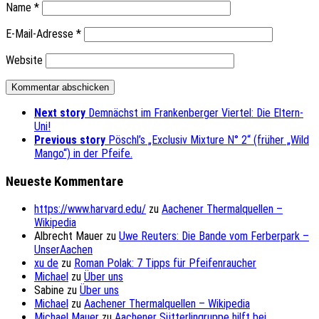
Name
*
E-Mail-Adresse
*
Website
Next story
Demnächst im Frankenberger Viertel: Die Eltern-
Uni!
Previous story
Pöschl’s „Exclusiv Mixture N° 2“ (früher „Wild
Mango“) in der Pfeife.
Neueste Kommentare
https://www.harvard.edu/
zu
Aachener Thermalquellen –
Wikipedia
Albrecht Mauer
zu
Uwe Reuters: Die Bande vom Ferberpark –
UnserAachen
xu de
zu
Roman Polak: 7 Tipps für Pfeifenraucher
Michael
zu
Über uns
Sabine
zu
Über uns
Michael
zu
Aachener Thermalquellen – Wikipedia
Michael Mauer
zu
Aachener Sütterlingruppe hilft bei