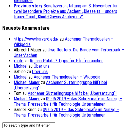
Kleinkinder
Previous story
Benefizveranstaltung am 3. November für
zwei besondere Projekte aus Aachen: „Diesseits – anders
trauern“ und „Klinik-Clowns Aachen e.V.“
Neueste Kommentare
https://www.harvard.edu/
zu
Aachener Thermalquellen –
Wikipedia
Albrecht Mauer
zu
Uwe Reuters: Die Bande vom Ferberpark –
UnserAachen
xu de
zu
Roman Polak: 7 Tipps für Pfeifenraucher
Michael
zu
Über uns
Sabine
zu
Über uns
Michael
zu
Aachener Thermalquellen – Wikipedia
Michael Mauer
zu
Aachener Sütterlingruppe hilft bei
„Übersetzung“!
Tom
zu
Aachener Sütterlingruppe hilft bei „Übersetzung“!
Michael Mauer
zu
09.05.2019 – das Schreibcafé im Nunzig –
Thema: Pressearbeit für Technologie-Unternehmen
Sander Kirch
zu
09.05.2019 – das Schreibcafé im Nunzig –
Thema: Pressearbeit für Technologie-Unternehmen