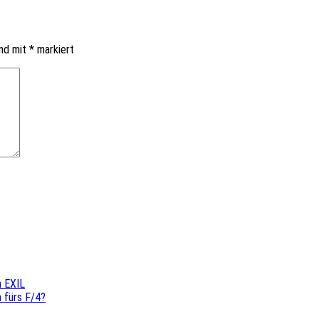
ind mit
*
markiert
m EXIL
 fürs F/4?