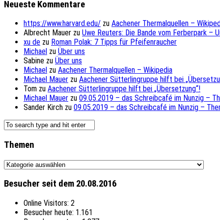
Neueste Kommentare
https://www.harvard.edu/
zu
Aachener Thermalquellen – Wikiped
Albrecht Mauer
zu
Uwe Reuters: Die Bande vom Ferberpark – 
xu de
zu
Roman Polak: 7 Tipps für Pfeifenraucher
Michael
zu
Über uns
Sabine
zu
Über uns
Michael
zu
Aachener Thermalquellen – Wikipedia
Michael Mauer
zu
Aachener Sütterlingruppe hilft bei „Übersetzu
Tom
zu
Aachener Sütterlingruppe hilft bei „Übersetzung“!
Michael Mauer
zu
09.05.2019 – das Schreibcafé im Nunzig – T
Sander Kirch
zu
09.05.2019 – das Schreibcafé im Nunzig – The
Themen
Themen
Besucher seit dem 20.08.2016
Online Visitors:
2
Besucher heute:
1.161