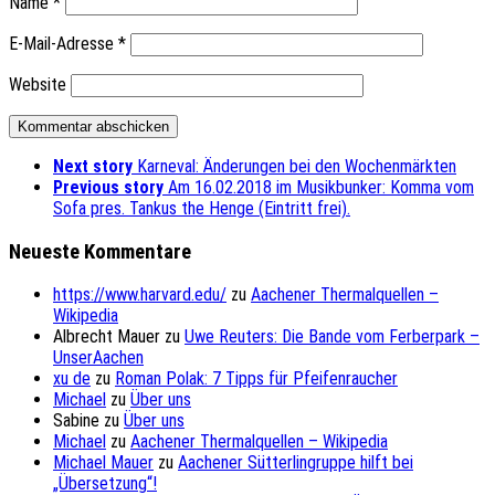
Name
*
E-Mail-Adresse
*
Website
Next story
Karneval: Änderungen bei den Wochenmärkten
Previous story
Am 16.02.2018 im Musikbunker: Komma vom
Sofa pres. Tankus the Henge (Eintritt frei).
Neueste Kommentare
https://www.harvard.edu/
zu
Aachener Thermalquellen –
Wikipedia
Albrecht Mauer
zu
Uwe Reuters: Die Bande vom Ferberpark –
UnserAachen
xu de
zu
Roman Polak: 7 Tipps für Pfeifenraucher
Michael
zu
Über uns
Sabine
zu
Über uns
Michael
zu
Aachener Thermalquellen – Wikipedia
Michael Mauer
zu
Aachener Sütterlingruppe hilft bei
„Übersetzung“!